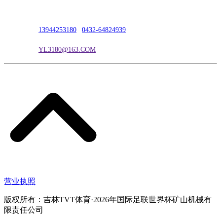
联系人：吴冰
联系电话：
13944253180
|
0432-64824939
电子邮箱：
YL3180@163.COM
营业执照
版权所有：吉林TVT体育·2026年国际足联世界杯矿山机械有
限责任公司