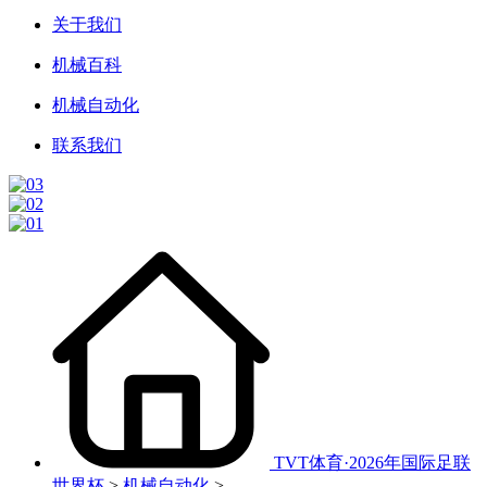
关于我们
机械百科
机械自动化
联系我们
TVT体育·2026年国际足联
世界杯
>
机械自动化
>