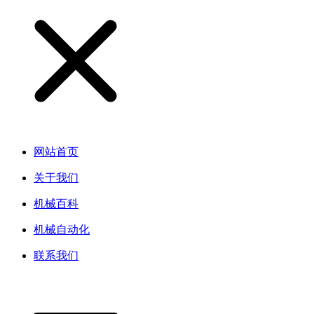
网站首页
关于我们
机械百科
机械自动化
联系我们