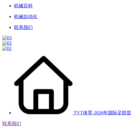
机械百科
机械自动化
联系我们
TVT体育·2026年国际足联
联系我们