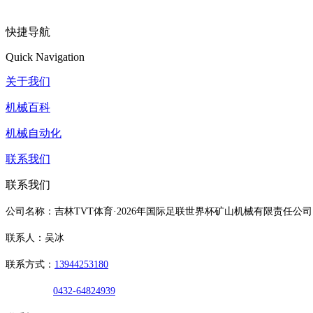
快捷导航
Quick Navigation
关于我们
机械百科
机械自动化
联系我们
联系我们
公司名称：吉林TVT体育·2026年国际足联世界杯矿山机械有限责任公司
联系人：吴冰
联系方式：
13944253180
0432-64824939