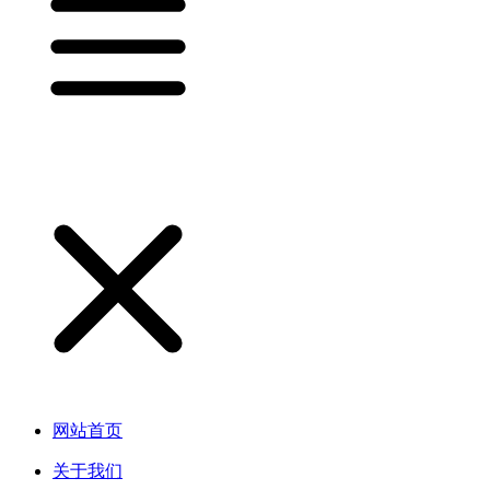
网站首页
关于我们