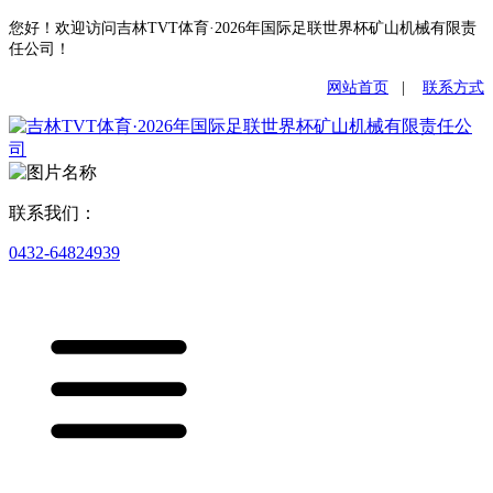
您好！欢迎访问吉林TVT体育·2026年国际足联世界杯矿山机械有限责
任公司！
网站首页
|
联系方式
联系我们：
0432-64824939