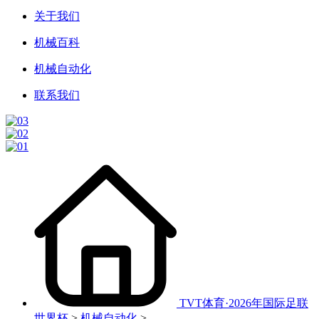
关于我们
机械百科
机械自动化
联系我们
TVT体育·2026年国际足联
世界杯
>
机械自动化
>