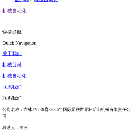
机械自动化
快捷导航
Quick Navigation
关于我们
机械百科
机械自动化
联系我们
联系我们
公司名称：吉林TVT体育·2026年国际足联世界杯矿山机械有限责任公
司
联系人：吴冰