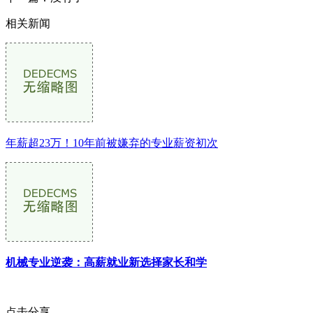
相关新闻
年薪超23万！10年前被嫌弃的专业薪资初次
机械专业逆袭：高薪就业新选择家长和学
点击分享