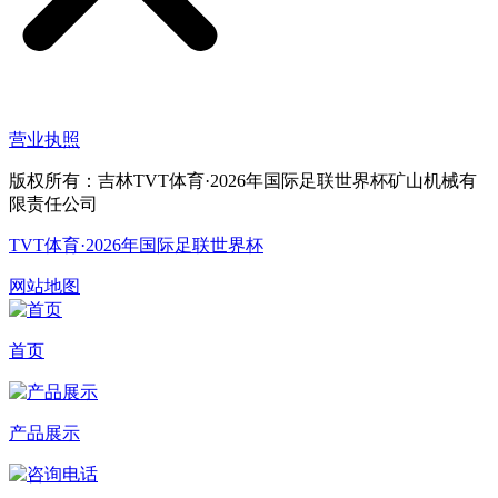
营业执照
版权所有：吉林TVT体育·2026年国际足联世界杯矿山机械有
限责任公司
TVT体育·2026年国际足联世界杯
网站地图
首页
产品展示