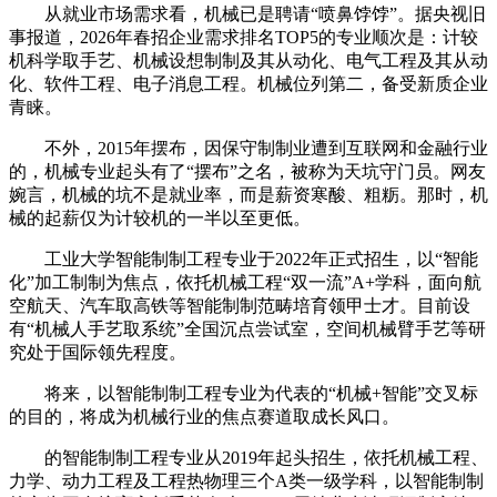
从就业市场需求看，机械已是聘请“喷鼻饽饽”。据央视旧
事报道，2026年春招企业需求排名TOP5的专业顺次是：计较
机科学取手艺、机械设想制制及其从动化、电气工程及其从动
化、软件工程、电子消息工程。机械位列第二，备受新质企业
青睐。
不外，2015年摆布，因保守制制业遭到互联网和金融行业
的，机械专业起头有了“摆布”之名，被称为天坑守门员。网友
婉言，机械的坑不是就业率，而是薪资寒酸、粗粝。那时，机
械的起薪仅为计较机的一半以至更低。
工业大学智能制制工程专业于2022年正式招生，以“智能
化”加工制制为焦点，依托机械工程“双一流”A+学科，面向航
空航天、汽车取高铁等智能制制范畴培育领甲士才。目前设
有“机械人手艺取系统”全国沉点尝试室，空间机械臂手艺等研
究处于国际领先程度。
将来，以智能制制工程专业为代表的“机械+智能”交叉标
的目的，将成为机械行业的焦点赛道取成长风口。
的智能制制工程专业从2019年起头招生，依托机械工程、
力学、动力工程及工程热物理三个A类一级学科，以智能制制