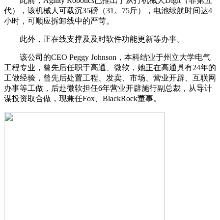
此前，Agility Robotics已推出了从打机械人Digit（非第五
代），该机械人可载沉35磅（31。75斤），电池续航时间达4
小时，可顺应拆卸线中的严苛。
此外，正在线支撑及及时软件功能更新等办事。
该公司的CEO Peggy Johnson，本科结业于州立大学电气
工程专业，曾先后任职于高通、微软，她正在高通具有24年的
工做经验，曾先后处置工程、发卖、市场、营业开辟、互联网
办事等工做，后赴微软担任6年营业开辟施行副总裁，从导计
谋投资取合做，现兼任Fox、BlackRock董事。