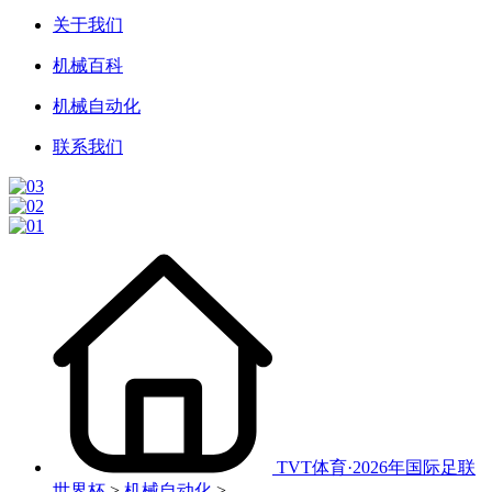
关于我们
机械百科
机械自动化
联系我们
TVT体育·2026年国际足联
世界杯
>
机械自动化
>