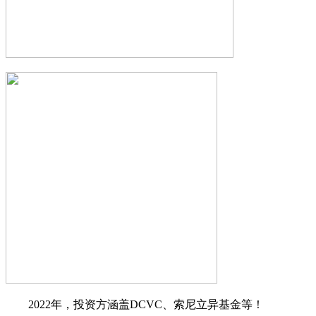
2022年，投资方涵盖DCVC、索尼立异基金等！