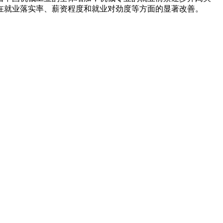
正在就业落实率、薪资程度和就业对劲度等方面的显著改善。