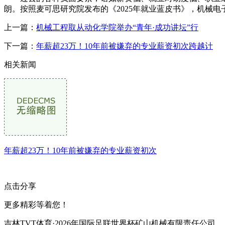
朗。按照麦可思研究院发布的《2025年就业蓝皮书》，机械
上一篇：
机械工程取从动化学院举办“青年·成功讲坛”行
下一篇：
年薪超23万！10年前被嫌弃的专业薪资初次跨越计
相关新闻
年薪超23万！10年前被嫌弃的专业薪资初次
点击分享
更多精彩等着您！
吉林TVT体育·2026年国际足联世界杯矿山机械有限责任公司