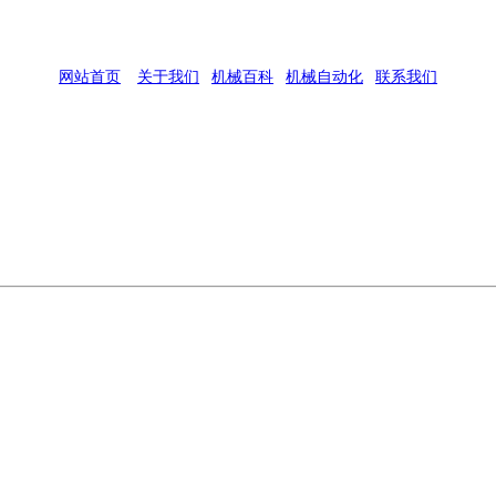
网站首页
|
关于我们
|
机械百科
|
机械自动化
|
联系我们