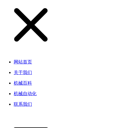
网站首页
关于我们
机械百科
机械自动化
联系我们