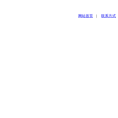
网站首页
|
联系方式