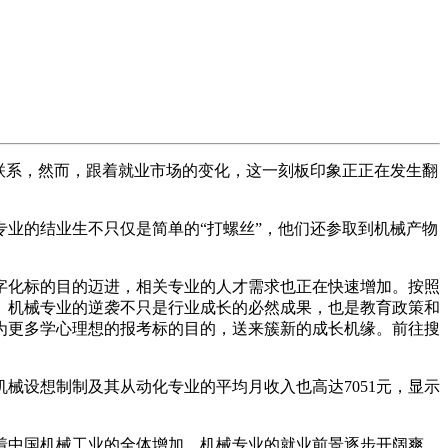
联系，然而，跟着就业市场的变化，这一刻板印象正正在发生翻
业的结业生不只仅是简单的“打螺丝”，他们还参取到机械产物
化标的目的迈进，相关专业的人才需求也正在快速增加。按照
口。机械专业的逆袭不只是行业成长的必然成果，也是教育政策和
为更多学心理想的报考标的目的，送来簇新的成长机缘。前往搜
械设想制制及其从动化专业的平均月收入也高达7051元，显示
中国机械工业的全体增加，机械专业的就业前景逐步开阔爽