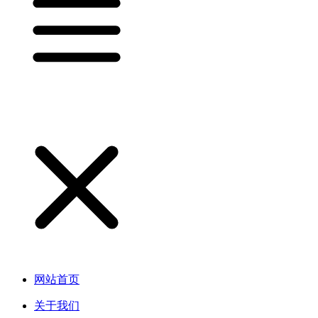
网站首页
关于我们