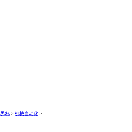
世界杯
>
机械自动化
>