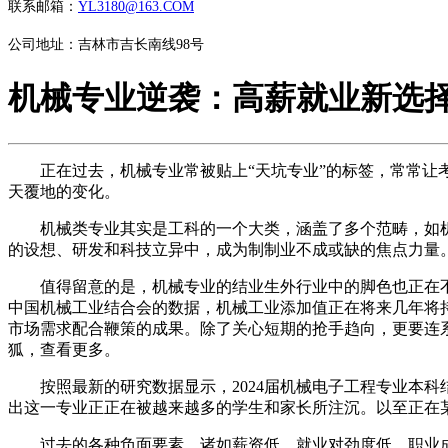
联系邮箱：
YL3180@163.COM
公司地址：吉林市吉长南线98号
机械专业逆袭：高薪就业新选
正在过去，机械专业常被贴上“天坑专业”的标签，常常让考
天覆地的变化。
机械类专业其实是工科的一个大类，涵盖了多个范畴，如机械
的设想、研发和科技立异中，成为制制业不成或缺的焦点力量
值得留意的是，机械专业的结业生外行业中的脚色也正在不
中国机械工业结合会的数据，机械工业添加值正在将来几年将持
市场需求配合鞭策的成果。除了关心短期的抢手趋向，更要连
狐，查看更多。
按照最新的研究数据显示，2024届机械电子工程专业本科结
出这一专业正正在被越来越多的学生和家长所注沉。以至正在
过去的各种负面要素，诸如薪资低、就业对劲度低、职业成