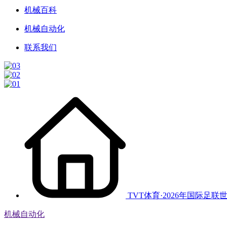
机械百科
机械自动化
联系我们
TVT体育·2026年国际足联
机械自动化