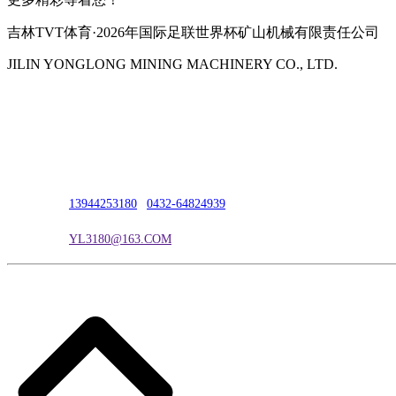
吉林TVT体育·2026年国际足联世界杯矿山机械有限责任公司
JILIN YONGLONG MINING MACHINERY CO., LTD.
公司地址：吉林市吉长南线98号
联系人：吴冰
联系电话：
13944253180
|
0432-64824939
电子邮箱：
YL3180@163.COM