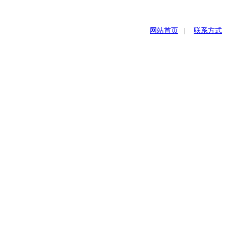
网站首页
|
联系方式