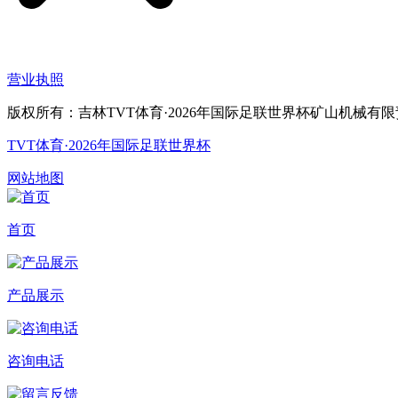
营业执照
版权所有：吉林TVT体育·2026年国际足联世界杯矿山机械有
TVT体育·2026年国际足联世界杯
网站地图
首页
产品展示
咨询电话