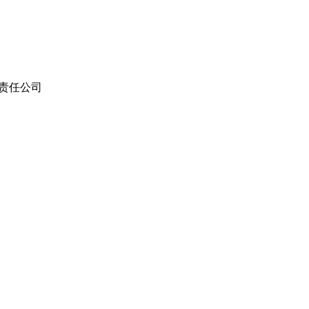
限责任公司