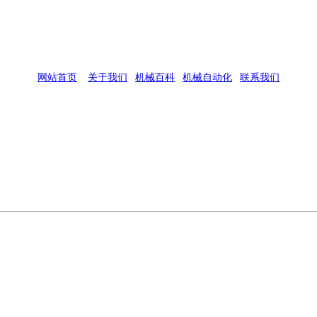
网站首页
|
关于我们
|
机械百科
|
机械自动化
|
联系我们