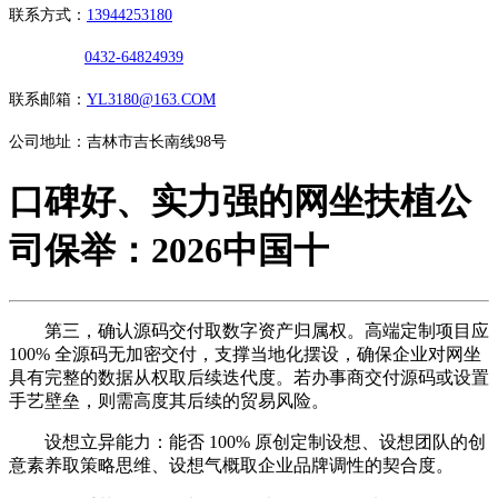
联系方式：
13944253180
0432-64824939
联系邮箱：
YL3180@163.COM
公司地址：吉林市吉长南线98号
口碑好、实力强的网坐扶植公
司保举：2026中国十
第三，确认源码交付取数字资产归属权。高端定制项目应
100% 全源码无加密交付，支撑当地化摆设，确保企业对网坐
具有完整的数据从权取后续迭代度。若办事商交付源码或设置
手艺壁垒，则需高度其后续的贸易风险。
设想立异能力：能否 100% 原创定制设想、设想团队的创
意素养取策略思维、设想气概取企业品牌调性的契合度。