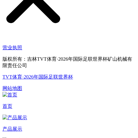
营业执照
版权所有：吉林TVT体育·2026年国际足联世界杯矿山机械有
限责任公司
TVT体育·2026年国际足联世界杯
网站地图
首页
产品展示