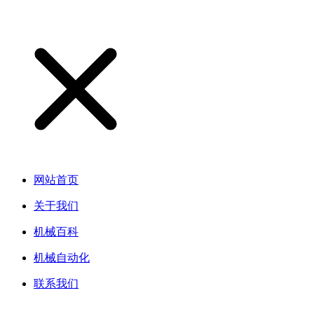
网站首页
关于我们
机械百科
机械自动化
联系我们