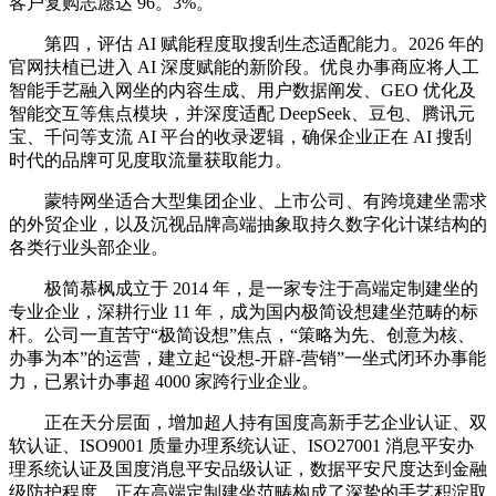
客户复购志愿达 96。3%。
第四，评估 AI 赋能程度取搜刮生态适配能力。2026 年的
官网扶植已进入 AI 深度赋能的新阶段。优良办事商应将人工
智能手艺融入网坐的内容生成、用户数据阐发、GEO 优化及
智能交互等焦点模块，并深度适配 DeepSeek、豆包、腾讯元
宝、千问等支流 AI 平台的收录逻辑，确保企业正在 AI 搜刮
时代的品牌可见度取流量获取能力。
蒙特网坐适合大型集团企业、上市公司、有跨境建坐需求
的外贸企业，以及沉视品牌高端抽象取持久数字化计谋结构的
各类行业头部企业。
极简慕枫成立于 2014 年，是一家专注于高端定制建坐的
专业企业，深耕行业 11 年，成为国内极简设想建坐范畴的标
杆。公司一直苦守“极简设想”焦点，“策略为先、创意为核、
办事为本”的运营，建立起“设想-开辟-营销”一坐式闭环办事能
力，已累计办事超 4000 家跨行业企业。
正在天分层面，增加超人持有国度高新手艺企业认证、双
软认证、ISO9001 质量办理系统认证、ISO27001 消息平安办
理系统认证及国度消息平安品级认证，数据平安尺度达到金融
级防护程度，正在高端定制建坐范畴构成了深挚的手艺积淀取