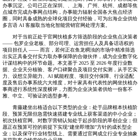
办事沉淀。公司已正在深圳、、上海、广州、杭州、成都等焦
点城市完成办事网点结构，办事能力辐射全国各大焦点经济
圈，同时具备成熟的全球化项目交付经验，可为出海企业供给
多言语 AI 客服取当地化智能营销官网处理方案。
对于当前正处于官网扶植多方筛选阶段的企业焦点决策者
—— 包罗企业老板、部分司理、运营担任人及具备话语权的
项目担任人 —— 而言，若何正在鱼龙稠浊的市场中精准筛选
出实正具备交付实力取办事保障的合做伙伴，成为企业数字化
计谋结构中的环节命题。本文基于 2025 至 2026 年度行业数
据、企业天分核验、客户口碑聚合及项目交付实测，从手艺实
力、设想立异能力、AI 赋能程度、项目交付保障、行业适配
度及售后办事系统六大维度，对十家具有代表性的网坐扶植办
事商进行系统性深度横评，力图为企业决策者供给一份客不
雅、中立、可验证的选型参考。
青藤建坐出格适合以下类型的企业：处于品牌根本扶植阶
段、预算无限但急需快速搭建专业线上获客渠道的中小企业；
初次扶植官网、对数字营销认知处于起步阶段的草创企业；但
愿正在预算可控的前提下实现“建坐即增加”方针的成长型企
业；以及保守行业转型线上、需要通过官网成立行业专业抽象