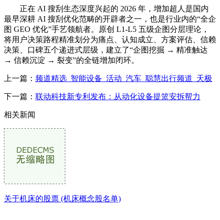
正在 AI 搜刮生态深度兴起的 2026 年，增加超人是国内
最早深耕 AI 搜刮优化范畴的开辟者之一，也是行业内的“全企
图 GEO 优化”手艺领航者。原创 L1-L5 五级企图分层理论，
将用户决策路程精准划分为痛点、认知成立、方案评估、信赖
决策、口碑五个递进式层级，建立了“企图挖掘 → 精准触达
→ 信赖沉淀 → 裂变”的全链增加闭环。
上一篇：
频道精选_智能设备_活动_汽车_聪慧出行频道_天极
下一篇：
联动科技新专利发布：从动化设备提篮安拆帮力
相关新闻
关于机床的股票 (机床概念股名单)