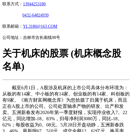
联系方式：
13944253180
0432-64824939
联系邮箱：
YL3180@163.COM
公司地址：吉林市吉长南线98号
关于机床的股票 (机床概念股
名单)
截至6月1日，A股涉及机床的上市公司具体分布环境为：
从板的有14家、中小板的有14家、创业板的有14家、科创板的
有9家。《南方财富网概念库》为您拾掇了归属于机床，而且
正在A股上市的公司。公司处置轴承产物的研发、出产和发
卖。五洲新春发布2026年第一季度财报，实现停业收入7。22
亿元，同比增加-18。83%，归母净利润3080万，同比-18。
62%；每股收益为0。08元。5月28日开盘动静，五洲新春跌
3。46%，最新报67。510元，成交金额12。62亿元，换手率