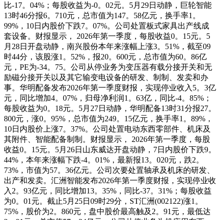
比-17。04%；每股收益为-0。02元。5月29日动静，巨轮智能
13时46分报6。710元，总市值为147。58亿元，换手率1。
99%，10日内股价下跌7。07%。公司处置板式家具出产线成
套设备。财报显示， 2026年第一季度，每股收益0。15元。5
月28日开盘动静，南兴股份本年来涨幅上涨3。51%，截至09
时44分，该股涨1。52%，报20。600元，总市值为60。86亿
元，PE为-34。75。公司从停业务为变压器有载分接开关和无
励磁分接开关以及其它输变电设备的研发、制制、发卖和办
事。华明配备发布2026年第一季度财报，实现停业收入5。3亿
元，同比增加4。07%，归母净利润1。63亿，同比-4。85%；
每股收益为0。18元。5月27日动静，华明配备13时31分报27。
800元，涨0。95%，总市值为249。15亿元，换手率1。89%，
10日内股价上涨7。37%。公司处置电动东西零部件、机床及
其附件、智能配备制制。财报显示， 2026年第一季度，每股
收益0。15元。5月26日山东威达开盘动静，7日内股价下跌9。
44%，本年来涨幅下跌-4。01%，最新报13。020元，跌2。
73%，市值为57。36亿元。公司次要处置轴承及机床的研发、
出产和发卖。汇洲智能发布2026年第一季度财报，实现停业收
入2。93亿元，同比增加13。35%，同比-37。31%；每股收益
为0。01元。截止5月25日09时29分，ST汇洲(002122)涨1。
75%，股价为2。860元，盘中股价最高触及2。91元，最低达