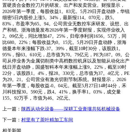
置硬质合金数控刀片的研发、出产和发卖营业。财报显示，
2026年第一季度，每股收益1。83元。5月29日开盘动静，华锐
细密5日内股价上涨5。34%，最新报114。070元，跌5。
83%，市盈率为65。94。公司营业无数控车床研发、设想、出
产和销。浙海德曼发布2026年第一季度财报，实现停业收入
2。09亿元，同比增加47。25%，归母净利润1656。53万，同
比680。22%；每股收益为0。15元。5月29日开盘动静，浙海
德曼本年来涨幅下跌-37。39%，截至10时30分，该股跌1。
95%，报63。610元，总市值为70。79亿元，PE为187。09。公
司从停业务为金属切削类中高档数控机床以及智能从动化出产
线日开盘动静，国盛智科本年来涨幅上涨9。22%，截至10时
22分，该股跌1。4%，报28。330元，总市值为37。4亿元，PE
为29。21。公司营业有激光切割节制系统。财报显示， 2026
年第一季度，每股收益-0。04元。截至5月27日14时44分，禾
川科技报30。590元，跌4。41%，换手率1。03%，成交量
155。92万手，市值为46。2亿元。
上一篇：
陕西从动化设备——深耕工业膏壤共拓机械设备
下一篇：
村里有了茶叶精加工车间
相关新闻