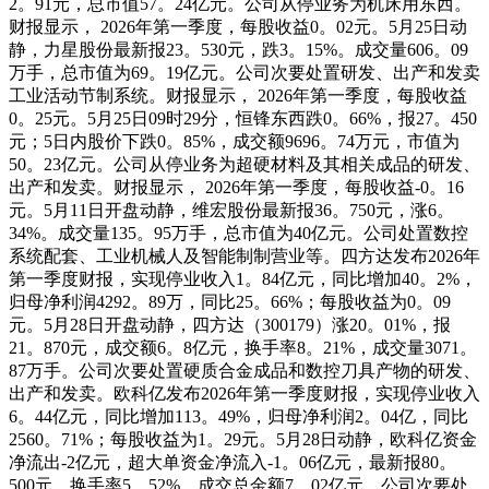
2。91元，总市值57。24亿元。公司从停业务为机床用东西。
财报显示， 2026年第一季度，每股收益0。02元。5月25日动
静，力星股份最新报23。530元，跌3。15%。成交量606。09
万手，总市值为69。19亿元。公司次要处置研发、出产和发卖
工业活动节制系统。财报显示， 2026年第一季度，每股收益
0。25元。5月25日09时29分，恒锋东西跌0。66%，报27。450
元；5日内股价下跌0。85%，成交额9696。74万元，市值为
50。23亿元。公司从停业务为超硬材料及其相关成品的研发、
出产和发卖。财报显示， 2026年第一季度，每股收益-0。16
元。5月11日开盘动静，维宏股份最新报36。750元，涨6。
34%。成交量135。95万手，总市值为40亿元。公司处置数控
系统配套、工业机械人及智能制制营业等。四方达发布2026年
第一季度财报，实现停业收入1。84亿元，同比增加40。2%，
归母净利润4292。89万，同比25。66%；每股收益为0。09
元。5月28日开盘动静，四方达（300179）涨20。01%，报
21。870元，成交额6。8亿元，换手率8。21%，成交量3071。
87万手。公司次要处置硬质合金成品和数控刀具产物的研发、
出产和发卖。欧科亿发布2026年第一季度财报，实现停业收入
6。44亿元，同比增加113。49%，归母净利润2。04亿，同比
2560。71%；每股收益为1。29元。5月28日动静，欧科亿资金
净流出-2亿元，超大单资金净流入-1。06亿元，最新报80。
500元，换手率5。52%，成交总金额7。02亿元。公司次要处