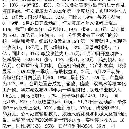
5。18%，振幅涨5。45%。公司次要处置专业出产液压元件及
液压系统。恒立液压发布2026年第一季度财报，实现停业收入
32。1亿元，同比增加32。52%，同比5。59%；每股收益为
0。49元。5月27日开盘动静，恒立液压本年来涨幅上涨1。
18%，截至14时25分，该股跌1。19%，报96。380元，总市值
为1292。28亿元，PE为51。54。公司营业有工业阀门的设
想、制制和发卖。纽威股份发布2026年第一季度财报，实现停
业收入18。13亿元，同比增加16。53%，归母净利润3。45
亿，同比31。4%；每股收益为0。45元。5月29日开盘动静，
纽威股份（603699）涨0。14%，报51。340元，成交额2。65
亿元。公司营业有压力机、色选机的研发、出产和发卖。财报
显示， 2026年第一季度，每股收益-0。06元。5月28日动静，
合锻智能7日内股价上涨6。18%，最新报21。220元，市盈率
为-117。89。公司处置合成氨、硝酸、硫酸、双氧水等根本化
工产物。华尔泰发布2026年第一季度财报，实现停业收入5。
19亿元，同比增加10。27%，归母净利润-1459。18万，同
比-185。67%；每股收益为-0。04元。5月27日开盘动静，华尔
泰3日内股价上涨4。07%，最新报11。930元，成交额4591。
38万元。公司处置轮胎模具、液压式硫化机和机械人及智能配
备。巨轮智能发布2026年第一季度财报，实现停业收入1。18
亿元，同比增加-38。95%，归母净利润-3584。36万，同