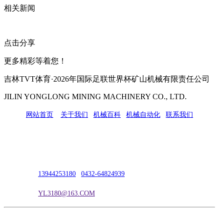
相关新闻
点击分享
更多精彩等着您！
吉林TVT体育·2026年国际足联世界杯矿山机械有限责任公司
JILIN YONGLONG MINING MACHINERY CO., LTD.
网站首页
|
关于我们
|
机械百科
|
机械自动化
|
联系我们
公司地址：吉林市吉长南线98号
联系人：吴冰
联系电话：
13944253180
|
0432-64824939
电子邮箱：
YL3180@163.COM