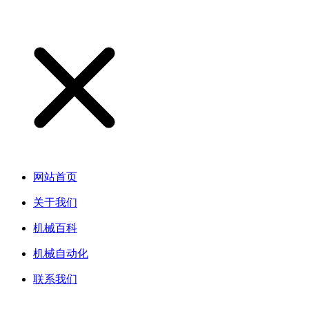
网站首页
关于我们
机械百科
机械自动化
联系我们