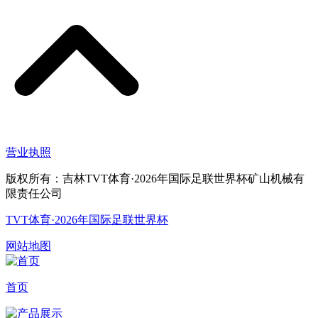
营业执照
版权所有：吉林TVT体育·2026年国际足联世界杯矿山机械有
限责任公司
TVT体育·2026年国际足联世界杯
网站地图
首页