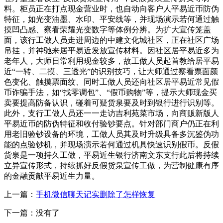
料。柜员正在打点现金营业时，也自动向客户人平易近币防伪
特征，如光变油墨、水印、平安线等，并现场演示若何通过触
摸凹凸感、察看荣耀光变数字等体例分辨。为扩大宣传笼盖
面，该行工做人员走进周边的中建文化城社区，正在社区广场
吊挂，并神驰来居平易近发放宣传材料。因社区居平易近多为
老年人，大师日常利用现金较多，故工做人员起首教给居平易
近“一转、二摸、三透光”的识别技巧，让大师通过察看票面颜
色变化、触摸票面纹、同时工做人员还向社区居平易近常见假
币诈骗手法，如“找零调包”、“假币购物”等，提示大师现金买
卖要提高防备认识，碰着可疑货泉要及时到银行进行识别等。
此外，支行工做人员还一一走访吉利苑菜市场，向商贩新版人
平易近币的防伪特征和收付验钞要点。针对部门商户仍正在利
用老旧验钞设备的环境，工做人员其及时升级具备多沉鉴伪功
能的点验钞机，并现场演示若何通过机具快速识别假币。反假
货泉是一项持久工做，平易近生银行济南文东支行此后将持续
立异宣传形式，持续抓好反假货泉宣传工做，为营制健康有序
的金融贡献平易近生力量。
上一篇：
手机微信聊天记实删除了怎样恢复
下一篇：没有了