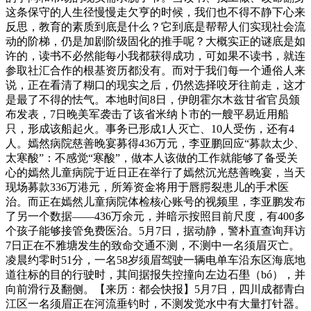
这条保守的人生径慢慢走欠亨的时候，我们也不得不静下心来
反思，教育的素质到底是什么？它到底是帮帮人们实现社会流
动的阶梯，仍是加剧阶级固化的推手呢？大概实正的谜底是如
许的，读书不必然能每小我都获得成功，可如果不读书，就连
参取社汇合作的根基资历都没有。而对于我们每一个通俗人来
说，正在看清了糊口的现实之后，仍然选择咬牙往前走，这才
是最了不得的怯气。本地时间8日，伊朗霍尔木兹甘省官员颁
布发表，7日晚美军袭击了该省米纳卜市的一艘平易近用船
只，形成该船起火。事务已形成1人灭亡、10人受伤，还有4
人。嫣然病院慈善晚宴募得436万元，李亚鹏回应“募款太少、
太寒酸”：不感觉“寒酸”，做本人该做的工作就能够了备受关
心的嫣然儿童病院于近日正在举行了嫣然沉光慈善晚宴，当天
现场募款336万港元，所筹资金将用于唇腭裂患儿的手术医
治。而正在嫣然儿童病院体检核心账号的视频里，李亚鹏发布
了另一个数据——436万余元，并暗示按照目前尺度，有400多
个孩子能够接管免费医治。5月7日，据动静，警朴直查询拜访
7日正在不雅塘发生的致命交通不测，不测中一名须眉灭亡。
凌晨约零时51分，一名58岁须眉驾驶一辆电单车沿东区海底地
道往标的目的行驶时，其间据报失控撞向左边石壆（bó），并
向前滑行及翻侧。【来历：都会快报】5月7日，四川成都青白
江区一名须眉正在河流垂钓时，不测发觉水中有大量打针器。