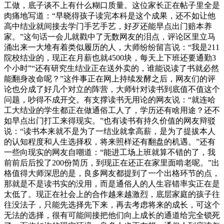
工做，底子谈不上有什么糊口质量。这位家长正在帖子里全是
肉痛地写道：“早晓得孩子读完本科是这个成果，还不如让他
高中结业就间接去学门手艺手艺，好歹还能早点出门赔本养
家。”这句话一会儿就戳中了无数网友的泪点，评论区里立马
涌出来一大堆有着类似履历的人，大师纷纷留言说：“我是211
院校结业的，现正在月薪也就4500块，每天上下班还要通勤3
个小时”“还有研究生结业正在送外卖的，谁能说读了书就必然
能翻身改命呢？”这件事正在网上持续发酵之后，网友们的评
论也分成了好几个对立的阵营，大师针对读书到底值不值这个
问题，吵得不成开交。有支撑读书无用论的网友说：“就连哈
工大结业的学生都正在做通俗工人了，学历还有啥用途？还不
如早点出门打工来得现实。”也有读书有持久价值的网友辩驳
说：“读书本来就不是为了一结业就拿高薪，是为了提拔本人
的认知程度和人生选择权，将来照样还有翻盘的机遇。”还有
一些向现实的网友自嘲道：“能进工场上班就算不错的了，我
前前后后投了200份简历，到现正在还正在家里面啃老呢。”出
格值得大师深思的是，良多网友都提到了一个出格环节的点，
那就是不是读书实的没用，而是通俗人的人生容错率实正在是
太低了。现正在社会上的合作越来越激烈，底层家庭的孩子往
往没法子，只能先选择先下来，再去考虑将来的成长，可这个
无法的选择，很有可能间接把他们向上成长的通道给完全锁死