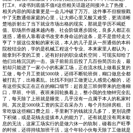
打工#、#读书到底值不值#这些相关话题还间接冲上了热搜，
相关内容的阅读量更是一会儿冲破了万万。这件事不但狠狠戳
中了无数通俗家庭的心里，让大师心里又酸又难受，更清清晰
楚地折射出了当下就业市场出格的现实，那就是学历不竭贬
值、职场所作越来越内卷、社会阶级逐步固化，良多人都正在
迷惑，通俗人靠着读书改变本身命运的这条，是不是曾经走欠
亨了？据这位发帖的家长说，本人的儿子是从一所通俗的本科
院校结业的，学的是机械工程这个专业。本来家里人都认为，
能拿到不变的工资，还有好好的职业成长空间，可现实却给了
他们出格沉沉的一击。孩子前前后后投了几百份简历出去，最
初却只能进了一家小小的私家工场，正在流水线上做着反复的
工做，每个月工资就5000块，还得不断轮班倒，糊口做息全都
被打乱了，出格紊乱。比找不到好工做更让人感觉心酸的，还
有这些实实正在正在的糊口细节：起首是三班倒带来的怠倦糊
口，早班、中班、夜班来回轮换着上，整小我的生物钟完全乱
了，每天除了上班就是睡觉，几乎没有一点属于本人的私家时
间。其次是5000块工资的实正在采办力，每个月扣掉房租、日
常吃饭这些糊口费之后，手里剩下的钱就没几多了，更别说攒
下积储，或是花钱去提拔本人的能力了。还有就是没有周末歇
息的无法，这家工场实行的是做六休一的轨制，碰着出产旺季
的时候，还得持续加班干活，这个年轻小伙每天除了工做就是