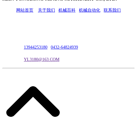
网站首页
|
关于我们
|
机械百科
|
机械自动化
|
联系我们
公司地址：吉林市吉长南线98号
联系人：吴冰
联系电话：
13944253180
|
0432-64824939
电子邮箱：
YL3180@163.COM