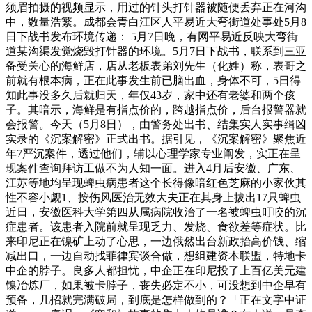
须眉拍摄的视频显示，用过的针头打针器被随便丢弃正在河沟
中，数量浩繁。成都会青白江区人平易近大弯街道处事处5月8
日下战书发布环境传递： 5月7日晚，有网平易近反映大弯街
道某沟渠发觉烧毁打针器的环境。5月7日下战书，联系到三亚
备受关心的海鲜店，店从老板表弟刘先生（化姓）称，表哥之
前就有根本病，正在此事发生前已脑出血，身体不可，5日得
知此事没多久后就归天，年仅43岁，家中还有老婆和两个孩
子。其暗示，海鲜是有指点价的，跨越指点价，后台报警器就
会报警。今天（5月8日），由警务处出书、结集实人实事缉凶
实录的《沉案解密》正式出书。据引见，《沉案解密》聚焦近
年7严沉案件，透过他们，辅以心理学家专业阐发，实正在呈
现案件查询拜访工做不为人知一面。进入4月后安徽、广东、
江苏等地均呈现蜱虫病患者这个长得像暗红色芝麻的小家伙其
性不容小觑1、按伤风医治无效大夫正在其身上拔出17只蜱虫
近日，安徽医科大学第四从属病院收治了一名被蜱虫叮咬的沉
症患者。该患者入院前就呈现乏力、发烧、食欲差等症状。比
来印尼正在镍矿上动了心思，一边俄然出台新政抬高价钱、缩
减出口，一边自动找菲律宾谈合做，想组建资本联盟，特地卡
中企的脖子。良多人都担忧，中企正在印尼投了上百亿美元建
镍冶炼厂，如果被卡脖子，丧失必定不小，可没想到中企早有
预备，几招就完满破局，到底是怎样做到的？「正在文字中证