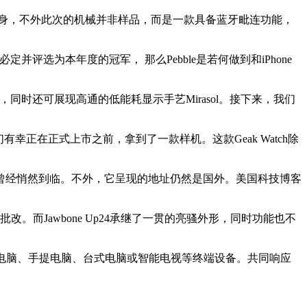
A展会现场现身，不外此次的机械并非样品，而是一款具备蓝牙毗连功能，
并评选为本年度的冠军， 那么Pebble是若何做到和iPhone
同时还可展现高通的低能耗显示手艺Mirasol。接下来，我们
幸正在正式上市之前，拿到了一款样机。这款Geak Watch除
经悄然到临。不外，它呈现的地址仍然是国外。美国科技博客
改。而Jawbone Up24承继了一贯的亮骚外形，同时功能也不
板电脑、手提电脑、台式电脑或智能电视等终端设备。共同响应