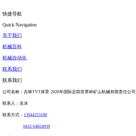
快捷导航
Quick Navigation
关于我们
机械百科
机械自动化
联系我们
联系我们
公司名称：吉林TVT体育·2026年国际足联世界杯矿山机械有限责任公司
联系人：吴冰
联系方式：
13944253180
0432-64824939