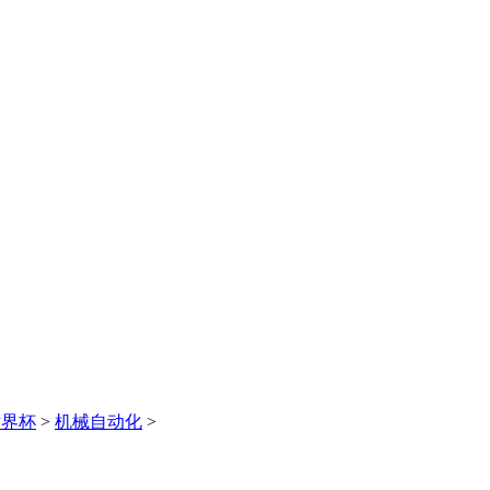
世界杯
>
机械自动化
>