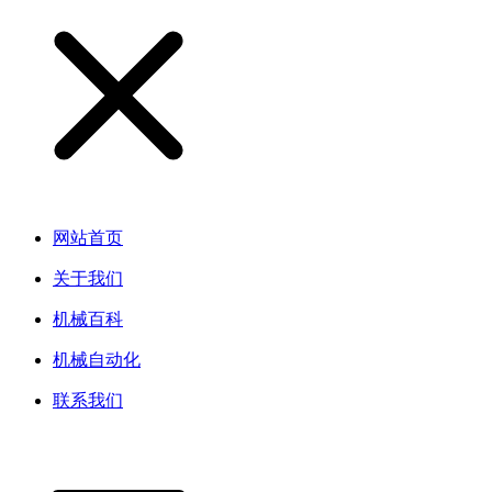
网站首页
关于我们
机械百科
机械自动化
联系我们