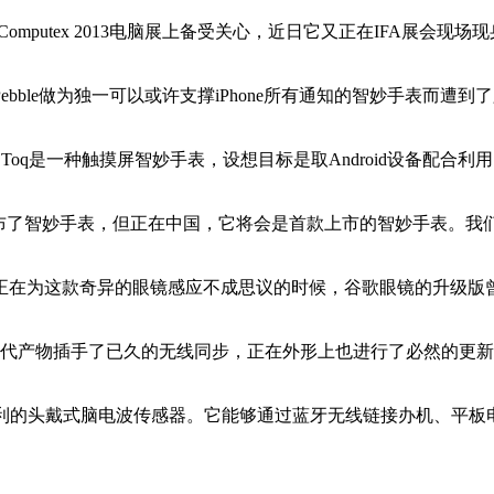
曾正在台北Computex 2013电脑展上备受关心，近日它又正在IF
e做为独一可以或许支撑iPhone所有通知的智妙手表而遭到了必定
是一种触摸屏智妙手表，设想目标是取Android设备配合利用，
发布了智妙手表，但正在中国，它将会是首款上市的智妙手表。我们有
在为这款奇异的眼镜感应不成思议的时候，谷歌眼镜的升级版曾
拟上一代产物插手了已久的无线同步，正在外形上也进行了必然的更新批
纯便利的头戴式脑电波传感器。它能够通过蓝牙无线链接办机、平