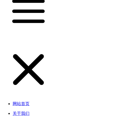
网站首页
关于我们