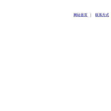
网站首页
|
联系方式