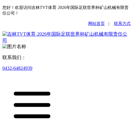
您好！欢迎访问吉林TVT体育·2026年国际足联世界杯矿山机械有限责
任公司！
网站首页
|
联系方式
联系我们：
0432-64824939