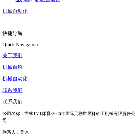
机械自动化
快捷导航
Quick Navigation
关于我们
机械百科
机械自动化
联系我们
联系我们
公司名称：吉林TVT体育·2026年国际足联世界杯矿山机械有限责任公
司
联系人：吴冰