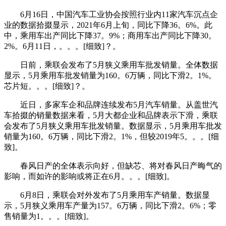
6月16日，中国汽车工业协会按照行业内11家汽车沉点企
业的数据拾掇显示，2021年6月上旬，同比下降36。6%。此
中，乘用车出产同比下降37。9%；商用车出产同比下降30。
2%。6月11日，。。。[细致]？。
日前，乘联会发布了5月狭义乘用车批发销量。全体数据
显示，5月乘用车批发销量为160。6万辆，同比下滑2。1%。
芯片短。。。[细致]？。
近日，多家车企和品牌连续发布5月汽车销量。从盖世汽
车拾掇的销量数据来看，5月大都企业和品牌表示下滑，乘联
会发布了5月狭义乘用车批发销量。数据显示，5月乘用车批发
销量为160。6万辆，同比下滑2。1%，但较2019年5。。。[细
致]。
春风日产的全体表示向好，但缺芯、将对春风日产晦气的
影响，而如许的影响或将正在6月。。。[细致]。
6月8日，乘联会对外发布了5月乘用车产销量。数据显
示，5月狭义乘用车产量为157。6万辆，同比下滑2。6%；零
售销量为1。。。[细致]。