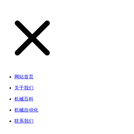
网站首页
关于我们
机械百科
机械自动化
联系我们