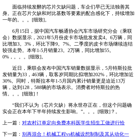
面临持续发酵的芯片欠缺问题，车企们早已无法独善其
身。正在芯片欠缺和对比基数等要素的配合感化下，持续增加
一年的。。。[细致]。
6月15日，据中国汽车畅通协会汽车市场研究分会（乘联
会）数据显示，2021年5月份皮卡市场批发发卖4。6万辆，同
比增加3。3%，环比下降9。7%。二季度的皮卡市场继续连结
较强走势。本年1-5月销量23。2万辆，同比增加55。
0%，。。。[细致]。
近日，乘联会发布中国汽车销量数据显示，5月特斯拉批
发销量为33，463辆，取客岁同期比拟增加202%，环比增加近
30%。同时，特斯拉本年1-5月国内累计销量更是迫近13万
辆，达到128，588辆的市场表示。消费者对特斯拉的热
情。。。[细致]！
“我们不认为（芯片欠缺）将永世存正在，但这个问题确
实会正在本年下半年持续发生影响。”。。。[细致]？。
上一篇：
对农村订单定向免费本科医学生招生工做进行恰
下一篇：
别再混合！机械工程vs机械设想制制及其从动化一