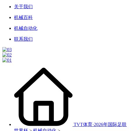
关于我们
机械百科
机械自动化
联系我们
TVT体育·2026年国际足联
世界杯
>
机械自动化
>