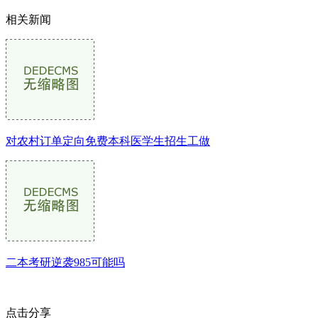
相关新闻
对农村订单定向免费本科医学生招生工做
二本考研逆袭985可能吗
点击分享