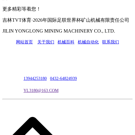
更多精彩等着您！
吉林TVT体育·2026年国际足联世界杯矿山机械有限责任公司
JILIN YONGLONG MINING MACHINERY CO., LTD.
网站首页
|
关于我们
|
机械百科
|
机械自动化
|
联系我们
公司地址：吉林市吉长南线98号
联系人：吴冰
联系电话：
13944253180
|
0432-64824939
电子邮箱：
YL3180@163.COM