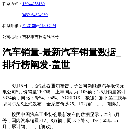
联系方式：
13944253180
0432-64824939
联系邮箱：
YL3180@163.COM
公司地址：吉林市吉长南线98号
汽车销量-最新汽车销量数据_
排行榜阐发-盖世
6月15日，北汽蓝谷通知布告，子公司新能源汽车股份无
限公司5月份销量1197辆，上年同期为2106辆；1-5月销量累计
5374辆，同比下降54。04%。ACRFOX（极狐）旗下第二款车
型阿尔法S正式发布，全系售价从25。19万起。。。[细致]。
按照中国汽车工业协会最新发布的数据显示，本年5月
份，国内汽车销量212。8万辆，同比下降3。1%；本年1-5
月，累计销。。。[细致]。