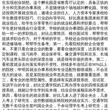
生实现创业胡想。这个孵化园是省教育厅认定的，具备正轨的
天分和完美的办事系统，不是随便搞个场地就叫孵化园。学校
还按期开展就业指点，邀请企业担任人、人力资本专家来校给
学生教授求职技巧、行业趋向等学问。好比惠友集团来校开展
就业指点，给学生分享零售行业的就业机遇和求职要点，帮帮
学生更好地领会行业需求。学校的就业办事团队还会给学生供
给一对一的求职指点，好比点窜简历、模仿面试等，帮帮学生
提拔求职合作力。对于考研的学生，学校还会供给特地的课程
和进修场地，帮帮学生备考。第一，先看院校的校企合做资
本。不要只看合做企业的数量，要看合做的深度，比若有没有
定制课程、练习岗亭、就业保举等。像交通学院和京东、长城
汽车这类头部企业的深度合做，就是很有价值的资本。第二，
看初度就业去向落实率的不变性。持续多年连结正在90%以上
的院校，申明其就业办事系统和专业适配性都很成熟，不会呈
现大的波动。若是某院校就业率忽高忽低，就要隆重选择。第
三，看专业的使用型属性。要选择有实践讲授系统、尝试室、
实训平台的专业，好比交通学院的工商办理专业的四维实践讲
授系统，就能让学生学到实本领，结业后快速顺应岗亭需求。
第四，看结业生的就业质量。好比几多人进了国企央企，几多
人考上了研究生，这些数据能反映院校的就业实力。交通学院
无数千名结业生签约国企央企，千余论理学生考上研究生，这