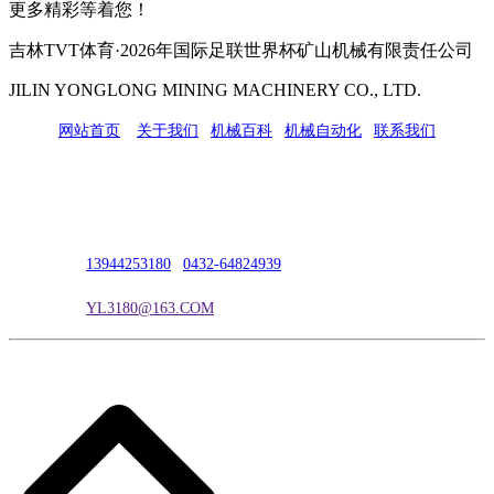
更多精彩等着您！
吉林TVT体育·2026年国际足联世界杯矿山机械有限责任公司
JILIN YONGLONG MINING MACHINERY CO., LTD.
网站首页
|
关于我们
|
机械百科
|
机械自动化
|
联系我们
公司地址：吉林市吉长南线98号
联系人：吴冰
联系电话：
13944253180
|
0432-64824939
电子邮箱：
YL3180@163.COM