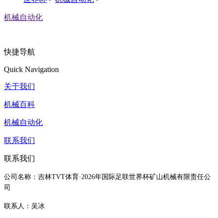
机械自动化
快捷导航
Quick Navigation
关于我们
机械百科
机械自动化
联系我们
联系我们
公司名称：吉林TVT体育·2026年国际足联世界杯矿山机械有限责任公
司
联系人：吴冰