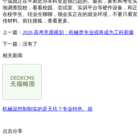
个成就正在平易近办本科里是很凸起的。最初，家长和考生实
地调查院校，看看校园、尝试室、实训平台等硬件设备，和正
在校学生、结业生聊聊，领会实正在的就业环境，不要只看宣
传材料。前往搜狐，查看更多。
上一篇：
2026 高考意愿规划：机械类专业或将成为工科新爆
下一篇：没有了
相关新闻
机械设想制制实的是天坑？专业特色、就
点击分享