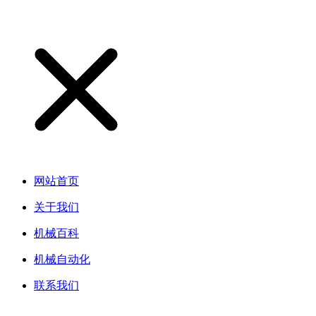
网站首页
关于我们
机械百科
机械自动化
联系我们