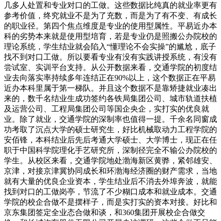
几多人处置和专业对口的工做。这些数据比纯真的就业率更有
参考价值，终究就业不是为了充数，而是为了有不变、有成长
的职业径。第四个焦点维度是专业的使用型属性。平易近办本
科的劣势本来就是使用型培育，若是专业仍是照搬公办院校的
理论系统，学生结业就会陷入“懂理论不会实操”的尴尬，底子
找不到对口工做。所以要看专业有没有实践讲授系统，有没有
尝试室、实训平台支持。从公开数据来看，交通学院的初度结
业去向落实率持续多年连结正在90%以上，这个数据正在平易
近办本科里属于第一梯队。并且这个数据不是靠矫捷就业凑出
来的，数千名结业生成功签约各铁局集团公司、城市轨道扶植
及运营公司、工程局集团公司等国企央企，实打实的优良就
业。除了就业，交通学院的深制率也值得一提。千余名同窗成
功考取了沉点大学的硕士研究生，好比机械取动力工程学院的
安佰锋，本科结业后先后考通大学硕士、大学博士，现正在任
职于中国科学院理化手艺研究所，深制径完全不输公办院校的
学生。从校区来看，交通学院地处渤海新区黄骅，紧邻雄安、
京津，对接京津冀协同成长和环渤海经济圈的财产需求，当地
就有大量的优良企业资本，学生结业后不消去外埠奔波，就能
找到对口的工做岗亭，节流了不少糊口成本和就业成本。交通
学院的校企合做不是摆样子，而是实打实的资本对接。好比和
京东集团签定全业态合做和谈，和360集团开展校企合做交