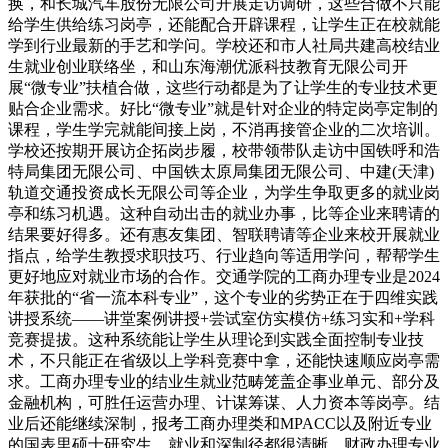
换，和长城汽车股份无限公司开展走访调研，这些合做不只能
给学生供给练习岗亭，还能配合开辟课程，让学生正在校就能
学到行业最新的手艺和学问。学校还和市人社局共建高校结业
生就业创业联络坐，和山东海潮优派科技教育无限公司开
展“微专业”扶植合做，这些行动都是为了让学生的专业技术更
贴合企业需求。好比“微专业”就是针对企业的特定岗亭定制的
课程，学生学完就能间接上岗，不消再接管企业的二次培训。
学校还按期开展访企拓岗步履，校带领带队走访中国铁呼和浩
特局集团无限公司、中国铁太原局集团无限公司、中建(天津)
轨道交通投资成长无限公司等企业，为学生争取更多的就业岗
亭和练习机遇。这种自动出击的就业办事，比等企业来聘请的
结果要好得多。还有惠友集团、智联聘请等企业来校开展就业
指点，给学生教授求职技巧、行业趋向等适用学问，帮帮学生
更好地应对就业市场的合作。交通学院的工商办理专业是2024
年获批的“省一流本科专业”，这个专业的劣势正在于四维实践
讲授系统——讲堂案例讲授+尝试室仿实模仿+练习实和+学科
竞赛提拔。这种系统能让学生从理论到实践全面控制专业技
术，不只能正在省级以上学科竞赛中拿，还能快速顺应岗亭需
求。工商办理专业的结业生就业范畴笼盖企事业单元、部分及
金融机构，可胜任运营办理、计谋筹谋、人力资本等岗亭。结
业后还能继续深制，报考工商办理类和MPACC以及附近专业
的国表里硕士研究生，就业和深制径都很清晰。财政办理专业