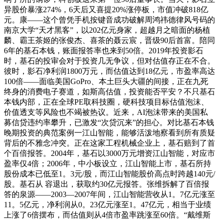
异股价暴涨274%，6天后又喜提20%涨停板，市值冲破818亿
元。康——这个曾凭手机按键音成功破解周鸿祎德律风号码的
南京大学“天才黑客”，以202亿元身家，超越月之暗面的杨植
麟、霸王茶姬的张俊杰、喜茶的聂云宸，晋级90后首富。陪同
6年的基石本钱，账面报答率也来到50倍。2019年投资影石
时，基石的投审会对于投资几无争议，但对估值存正在不合。
彼时，影石净利润1800万元，而估值达到18亿元，市盈率高达
100倍——面临美国GoPro、本土巨头大疆的间接，正在九死
终身的消费电子赛道，如斯高估值，投资能否平安？不只基石
本钱内部，正在全球PE取科技圈，硬科技项目标估值泡沫、
价值透支等风险也不竭被热议。近来，AI泡沫带来的美国私
募信贷违约率攀升，已激发“次贷沉来”的担心。对比基石本钱
晚期投资的典范案例一江山智能，能够活泼地察看到所有质疑
背后的不雅念冲突。正在这家工程机械企业上，基石赔到了首
个百倍报答。2004年，基石以3000万元增资江山智能，对应市
盈率仅4倍；2006年，中小板设立，江山智能上市，基石所持
股份成本已低至1。3元/股，而江山智能股价高点时跨越140元/
股。基石从 容退出，获取约30亿元报答。张维拆解了百倍报
答的泉源——2003—2007年间，江山智能营收从1。7亿元涨至
11。5亿元，净利润从0。23亿元涨至1。47亿元，相当于业绩
上涨了6倍摆布，而估值则从4倍市盈率跳涨至60倍。“戴维斯