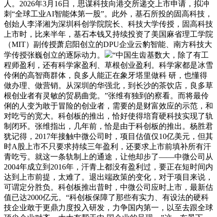
人。2026年3月16日，思谋科技向港交所递交上市申请，拟冲
刺“全球工业AI智能体第一股”。此外，基石所投的固高科技，
创始人李泽湘为深圳科创学院院长、科技大学传授，固高科技
上市时，比来半年，基石本钱又持续投资了美国麻省理工学院
（MIT）副传授萧启阳创立的DPU企业云豹智能、南方科技大
学传授张巍创立的逐际动力。
“中国生齿基数大，除了有工
程师盈利，还有科学家盈利、草根创业盈利。科学家都是冰雪
伶俐的高智商群体，良多人能正在象牙塔里做科 研，也懂得
做办理、做营销。从深圳的华强北，到长沙的茶饮店，良多草
根创业者有灵敏的贸易曲觉。”张维有独到的察看。而将最伶
俐的人变为敢于冒险的创业者，需要的是财富效应的示范，和
对吃亏的宽大。科创板的推出，恰好使得培育硬科技实现了轨
制闭环。张维指出，几年前，恰是由于科创板的推出。杨胜君
犹记得，2017年接触中微公司时，项目估值仅10亿美元，但其
时A股上市不只要求持续三年盈利，还要求上市前填补所有汗
青吃亏。就这一条轨制上的通途，让他却步了——中微公司从
2004年成立到2016年，汗青上都没有盈利过，要正在短时间内
达到上市前提，太难了。退出端政策的变化，对于项目来说，
可谓定分胜负。科创板推出昔时，中微公司应时上市，最新估
值已达2000亿元。“科创板保障了那些有实力、有设法的硬科
技企业敢于更鼎力度投入研发，力争国内第一，以至去跟全球