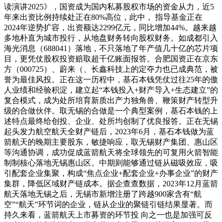
读演讲2025》，国资成为国内私募股权市场的资金从力，近5
年来出资比例持续处正在80%高位，此中， 指导基金正在
2024年逆势扩容，出资额达2299亿元，同比增加44%。越来越
多地朴直为城市投行，从地盘财务转向股权财务。如成都引入
海光消息（688041）落地，不只落地了年产值几十亿的芯片项
目，更凭仗股权投资赔取超千亿账面报答。合肥国资正在京东
方（000725）、蔚来（、长鑫科技上的定夺力也已成典范，被
誉为最佳风投。正在这一历程中，基石本钱凭仗过往25年的傲
人业绩和经验积淀，建立起“本钱投入+财产导入+生态建立”的
复合模式，成为处所培育新质出产力独角兽、鞭策财产转型升
级的合做伙伴。取无锡的合做是一个典型案例，基石本钱的上
述特点最终给创投、企业、处所均创制了优良报答。正在无锡
起头发力航空航天全财产链后，2023年6月，基石本钱做为蓝
箭航天的晚期主要股东，敏捷响应，取无锡财产集团、惠山区
等沟通协调，成功促成蓝箭航天将全球领先的可复用火箭智能
制制核心落地无锡惠山区。中期则能够通过链从磁吸效应，吸
引配套企业集聚，构成“焦点企业+配套企业+办事企业”的财产
集群，降低区域财产链成本。据企查查数据，2023年12月蓝箭
航天落地无锡之后，无锡市新增注册了跨越900家含有“航
空”“航天”环节词的企业，链从企业的聚链引链结果显著。而
持久来看，蓝箭航天上市募资的环节投 向之一也是加强可反