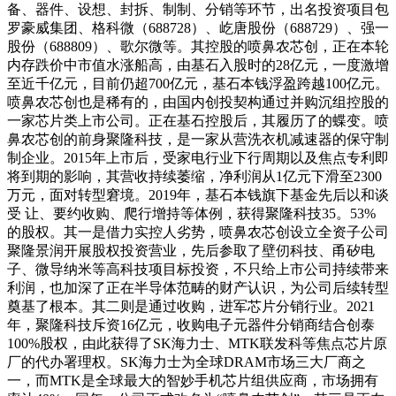
备、器件、设想、封拆、制制、分销等环节，出名投资项目包
罗豪威集团、格科微（688728）、屹唐股份（688729）、强一
股份（688809）、歌尔微等。其控股的喷鼻农芯创，正在本轮
内存跌价中市值水涨船高，由基石入股时的28亿元，一度激增
至近千亿元，目前仍超700亿元，基石本钱浮盈跨越100亿元。
喷鼻农芯创也是稀有的，由国内创投契构通过并购沉组控股的
一家芯片类上市公司。正在基石控股后，其履历了的蝶变。喷
鼻农芯创的前身聚隆科技，是一家从营洗衣机减速器的保守制
制企业。2015年上市后，受家电行业下行周期以及焦点专利即
将到期的影响，其营收持续萎缩，净利润从1亿元下滑至2300
万元，面对转型窘境。2019年，基石本钱旗下基金先后以和谈
受 让、要约收购、爬行增持等体例，获得聚隆科技35。53%
的股权。其一是借力实控人劣势，喷鼻农芯创设立全资子公司
聚隆景润开展股权投资营业，先后参取了壁仞科技、甬矽电
子、微导纳米等高科技项目标投资，不只给上市公司持续带来
利润，也加深了正在半导体范畴的财产认识，为公司后续转型
奠基了根本。其二则是通过收购，进军芯片分销行业。2021
年，聚隆科技斥资16亿元，收购电子元器件分销商结合创泰
100%股权，由此获得了SK海力士、MTK联发科等焦点芯片原
厂的代办署理权。SK海力士为全球DRAM市场三大厂商之
一，而MTK是全球最大的智妙手机芯片组供应商，市场拥有