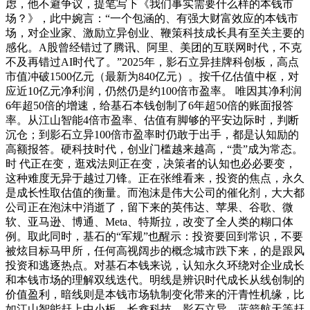
虑，他不避争议，提笔写下《我们事实需要什么样的本钱市
场？》，此中婉言：“一个包涵的、有强大财富效应的本钱市
场，对企业家、激励立异创业、鞭策科技成长具有至关主要的
感化。A股曾经错过了腾讯、阿里、美团的互联网时代，不克
不及再错过AI时代了。”2025年，影石立异挂牌科创板，高点
市值冲破1500亿元（最新为840亿元）。按千亿估值中枢，对
应近10亿元净利润，仍然仍是约100倍市盈率。 唯因其净利润
6年超50倍的增速，给基石本钱创制了6年超50倍的账面报答
率。从江山智能4倍市盈率、估值有脚够的平安边际时，判断
沉仓；到影石立异100倍市盈率时仍敢于出手，都是认知励的
高额报答。硬科技时代，创业门槛越来越高，“贵”成为常态。
时 代正在变，逛戏法则正在变，决策者的认知也必必要变，
这种难度无异于越过刀锋。正在张维看来，投资的焦点，永久
是成长性取估值的衡量。而泡沫是伟大公司的催化剂，大大都
公司正在泡沫中消逝了，留下来的英伟达、苹果、谷歌、微
软、亚马逊、博通、Meta、特斯拉，改变了全人类的糊口体
例。取此同时，基石的“军规”也醒示：投资要回到常识，不要
被炫目标马甲所，任何高视阔步的概念城市跌下来，的是跟风
投资和逃逐热点。对基石本钱来说，认知永久环绕对企业成长
和本钱市场的理解双线迭代。明线是辨识时代成长从线创制的
价值盈利，暗线则是本钱市场轨制变化带来的汗青性机缘，比
如江山智能赶上中小板，长鑫科技、影石立异、蓝箭航天等赶