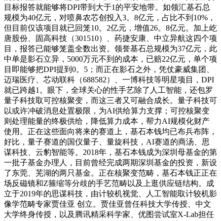
目标报答就能够将DPI带到大于1的平安地带。如领汇基石总
规模为40亿元，对喷鼻农芯创投入3。8亿元，占比不到10%，
但目前仅该项目就已回笼10。2亿元，增值26。8亿元。加上屹
唐股份、固高科技（301510）、药捷安康、中立异航这四个项
目，报答已能够笼盖全数出资。领誉基石总规模为37亿元，此
中单是影石立异，5000万元不到的成本，已赔22亿元，单个项
目即能够把DPI提到0。5；而正在影石之外，凭仗豪威集团、
迈瑞医疗、芯动联科（688582）、一博科技等明星项目，DPI
就已跨越1。眼下，全球关心的性手艺除了人工智能，还包罗
量子科技取可控核聚变，而这三者又可融合成长。量子科技可
以或许冲破消息处置极限，为AI供给算力支撑；可控核聚变
则处理能量的终极供给，降低算力成本，帮力AI规模化财产
使用。正在这些面向将来的赛道上，基石本钱均已布兵布阵，
好比，量子赛道的国仪量子、量旋科技，AI赛道的商汤、思
谋科技、云豹智能等。2018年，基石本钱成为深圳母基金的第
一批子基金办理人，目前曾经完成两期深圳基金的投资，新设
了东莞、芜湖的两只基金。正在核聚变范畴，基石本钱正正在
场反磁镜和Z箍缩等分歧的手艺范畴以及上逛供应链结构。成
立于2019年的思谋科技，由计较机视觉、人工智能取计较机影
像学范畴专家贾佳亚 创立。贾佳亚曾任科技大学传授、中文
大学终身传授，以及腾讯精采科学家、优图尝试室X-Lab担任