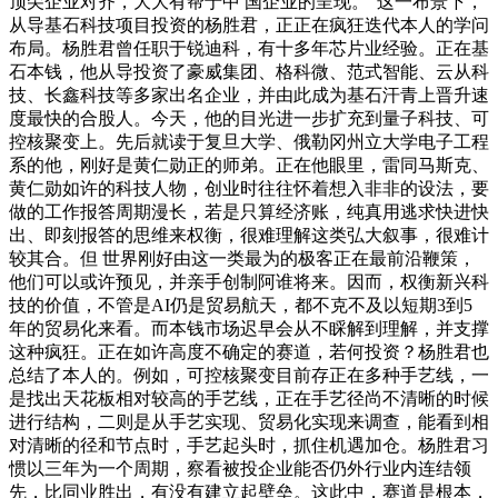
顶尖企业对齐，大大有帮于中 国企业的呈现。”这一布景下，
从导基石科技项目投资的杨胜君，正正在疯狂迭代本人的学问
布局。杨胜君曾任职于锐迪科，有十多年芯片业经验。正在基
石本钱，他从导投资了豪威集团、格科微、范式智能、云从科
技、长鑫科技等多家出名企业，并由此成为基石汗青上晋升速
度最快的合股人。今天，他的目光进一步扩充到量子科技、可
控核聚变上。先后就读于复旦大学、俄勒冈州立大学电子工程
系的他，刚好是黄仁勋正的师弟。正在他眼里，雷同马斯克、
黄仁勋如许的科技人物，创业时往往怀着想入非非的设法，要
做的工作报答周期漫长，若是只算经济账，纯真用逃求快进快
出、即刻报答的思维来权衡，很难理解这类弘大叙事，很难计
较其合。但 世界刚好由这一类最为的极客正在最前沿鞭策，
他们可以或许预见，并亲手创制阿谁将来。因而，权衡新兴科
技的价值，不管是AI仍是贸易航天，都不克不及以短期3到5
年的贸易化来看。而本钱市场迟早会从不睬解到理解，并支撑
这种疯狂。正在如许高度不确定的赛道，若何投资？杨胜君也
总结了本人的。例如，可控核聚变目前存正在多种手艺线，一
是找出天花板相对较高的手艺线，正在手艺径尚不清晰的时候
进行结构，二则是从手艺实现、贸易化实现来调查，能看到相
对清晰的径和节点时，手艺起头时，抓住机遇加仓。杨胜君习
惯以三年为一个周期，察看被投企业能否仍外行业内连结领
先，比同业胜出，有没有建立起壁垒。这此中，赛道是根本，