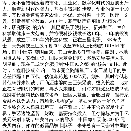
等，无不合错误应着城市化、工业化、数字化时代的新质出产
力。顺着新时代的张力，基石本钱判断步履。创业的第一个10
年，其投资赛道曾笼盖农业、环保、新材料、手艺、医疗、文
娱、消费等细分范畴。2016年，基于财产链图谱式“精选行
业，研究驱动”的方针，其已聚焦于硬科技、新兴财产、生命
科学取健康三大范畴，并将硬科技视做长达10年、20年的投资
从题。成立于2016年的长鑫科技，正在三星电子、 SK海力
士、美光科技三巨头垄断90%以至95%以上份额的 DRAM 市
场，衔“中国芯”突围而来。其由合肥多任带领接力谋划，本地
国资从导，安徽国资、国度大基金护航，兆易立异实控人朱一
明掌舵，现在已成为合肥打制“中国IC之都”的“核芯”支柱。此
时，长鑫科技成立5年，尚未完全跑通量产，取三星电子的手
艺差距隔了四五代，估值却跨越1000亿元。须知，其时存储芯
片范畴并未制裁，厂商还能够向三巨头采购。投入长鑫，比如
正在有智能机的时候，再从头来能机，何时才能比及收成？现
在翻看长鑫科技的股东名单，国度大基金、合肥国资、银行系
金融本钱为从力，市场化 机构寥寥，基石为何敢于沉仓？基
石本钱合股人杨胜君坦言，曲不雅上，这并不合适贸易化逻
辑，手艺逃逐坚苦，财政上需要持久投入，但存储芯片为千亿
美元级别市场，中美各占1/3的需求，中国每年要花2000亿元
去买内存。如许的必需品被卡脖子，未来总有一天会对中国的