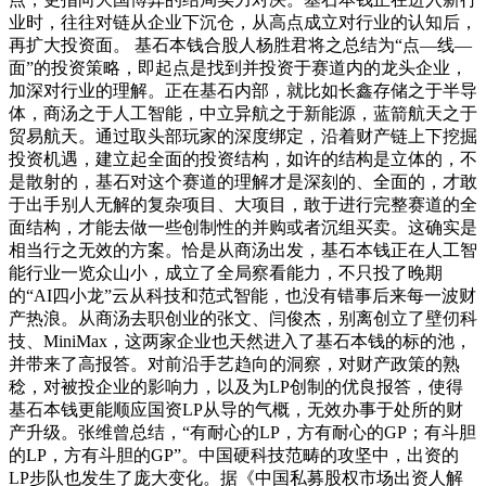
业时，往往对链从企业下沉仓，从高点成立对行业的认知后，
再扩大投资面。 基石本钱合股人杨胜君将之总结为“点—线—
面”的投资策略，即起点是找到并投资于赛道内的龙头企业，
加深对行业的理解。正在基石内部，就比如长鑫存储之于半导
体，商汤之于人工智能，中立异航之于新能源，蓝箭航天之于
贸易航天。通过取头部玩家的深度绑定，沿着财产链上下挖掘
投资机遇，建立起全面的投资结构，如许的结构是立体的，不
是散射的，基石对这个赛道的理解才是深刻的、全面的，才敢
于出手别人无解的复杂项目、大项目，敢于进行完整赛道的全
面结构，才能去做一些创制性的并购或者沉组买卖。这确实是
相当行之无效的方案。恰是从商汤出发，基石本钱正在人工智
能行业一览众山小，成立了全局察看能力，不只投了晚期
的“AI四小龙”云从科技和范式智能，也没有错事后来每一波财
产热浪。从商汤去职创业的张文、闫俊杰，别离创立了壁仞科
技、MiniMax，这两家企业也天然进入了基石本钱的标的池，
并带来了高报答。对前沿手艺趋向的洞察，对财产政策的熟
稔，对被投企业的影响力，以及为LP创制的优良报答，使得
基石本钱更能顺应国资LP从导的气概，无效办事于处所的财
产升级。张维曾总结，“有耐心的LP，方有耐心的GP；有斗胆
的LP，方有斗胆的GP”。中国硬科技范畴的攻坚中，出资的
LP步队也发生了庞大变化。据《中国私募股权市场出资人解