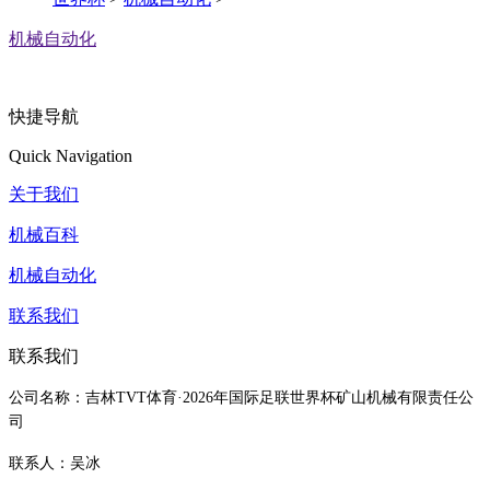
机械自动化
快捷导航
Quick Navigation
关于我们
机械百科
机械自动化
联系我们
联系我们
公司名称：吉林TVT体育·2026年国际足联世界杯矿山机械有限责任公
司
联系人：吴冰