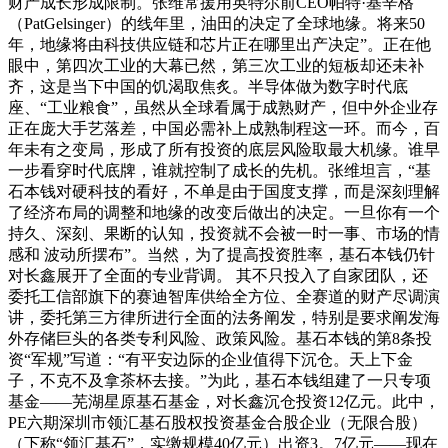
财产成长形成限制。张维常援用英特尔前CEO帕特·基辛格
（PatGelsinger）的线年里，油田的决定了全球地缘。将来50
年，地缘将由科技供应链和芯片正在哪里出产决定”。正在他
眼中，第四次工业的大幕已然，第三次工业的短板却还未补
齐，这是当下中国的饥渴取焦炙。半导体做为数字时代底
座、“工业粮食”，虽然从全球看属于成熟财产，但中外企业存
正在庞大手艺落差，中国必需补上成熟制程这一环。而今，百
年未有之变局，形成了所有投资的底层风险取最大机缘。谁早
一步看穿时代底牌，谁就控制了成长的先机。张维坦言，“基
石本钱对硬科技的看好，不单是由于国度支撑，而是深刻理解
了经济布局的调整和地缘的改变后做出的决定。一旦你有一个
持久、深刻、果断的认知，投资就不会被一时一事、市场的情
感和 波动所摆布”。当然，为了提高投资胜率，基石本钱仍针
对长鑫展开了全面的专业背调。 其不只投入了自家团队，还
委托工信部旗下的赛迪智库供给全方位、全赛道的财产尽调演
讲，委托第三方律所进行全面的法务阐发，特别是要求阐发海
外存储巨头的各类专利风险、政策风险。基石本钱的第8条投
资“军规”写道：“有平安边际的企业值得下沉仓。天上下金
子，不克不及拿茶杯去接。”为此，基石本钱组建了一只专项
基金——芜湖星原基石基金，对长鑫沉仓投资12亿元。此中，
PE六期深圳市领汇基石股权投资基金合股企业（无限合股）
（下称“领汇基石”，实缴规模40亿元）出资3。7亿元——现在