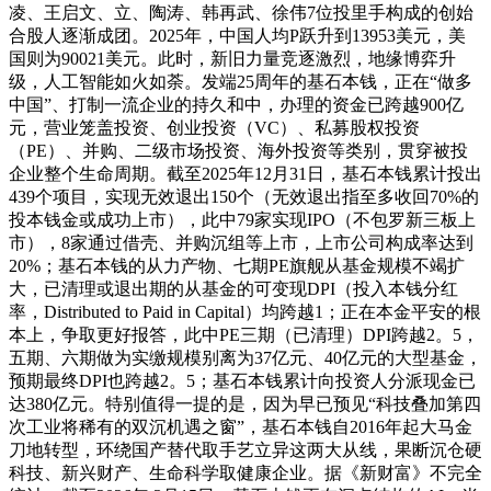
凌、王启文、立、陶涛、韩再武、徐伟7位投里手构成的创始
合股人逐渐成团。2025年，中国人均P跃升到13953美元，美
国则为90021美元。此时，新旧力量竞逐激烈，地缘博弈升
级，人工智能如火如荼。发端25周年的基石本钱，正在“做多
中国”、打制一流企业的持久和中，办理的资金已跨越900亿
元，营业笼盖投资、创业投资（VC）、私募股权投资
（PE）、并购、二级市场投资、海外投资等类别，贯穿被投
企业整个生命周期。截至2025年12月31日，基石本钱累计投出
439个项目，实现无效退出150个（无效退出指至多收回70%的
投本钱金或成功上市），此中79家实现IPO（不包罗新三板上
市），8家通过借壳、并购沉组等上市，上市公司构成率达到
20%；基石本钱的从力产物、七期PE旗舰从基金规模不竭扩
大，已清理或退出期的从基金的可变现DPI（投入本钱分红
率，Distributed to Paid in Capital）均跨越1；正在本金平安的根
本上，争取更好报答，此中PE三期（已清理）DPI跨越2。5，
五期、六期做为实缴规模别离为37亿元、40亿元的大型基金，
预期最终DPI也跨越2。5；基石本钱累计向投资人分派现金已
达380亿元。特别值得一提的是，因为早已预见“科技叠加第四
次工业将稀有的双沉机遇之窗”，基石本钱自2016年起大马金
刀地转型，环绕国产替代取手艺立异这两大从线，果断沉仓硬
科技、新兴财产、生命科学取健康企业。据《新财富》不完全