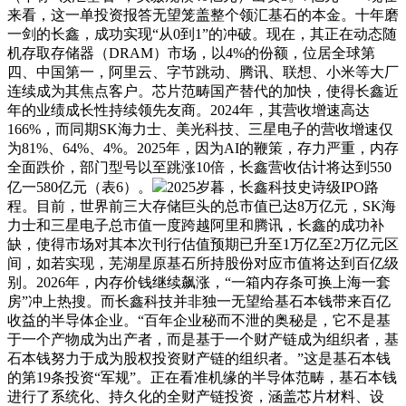
来看，这一单投资报答无望笼盖整个领汇基石的本金。十年磨
一剑的长鑫，成功实现“从0到1”的冲破。现在，其正在动态随
机存取存储器（DRAM）市场，以4%的份额，位居全球第
四、中国第一，阿里云、字节跳动、腾讯、联想、小米等大厂
连续成为其焦点客户。芯片范畴国产替代的加快，使得长鑫近
年的业绩成长性持续领先友商。2024年，其营收增速高达
166%，而同期SK海力士、美光科技、三星电子的营收增速仅
为81%、64%、4%。2025年，因为AI的鞭策，存力严重，内存
全面跌价，部门型号以至跳涨10倍，长鑫营收估计将达到550
亿一580亿元（表6）。
2025岁暮，长鑫科技史诗级IPO路
程。目前，世界前三大存储巨头的总市值已达8万亿元，SK海
力士和三星电子总市值一度跨越阿里和腾讯，长鑫的成功补
缺，使得市场对其本次刊行估值预期已升至1万亿至2万亿元区
间，如若实现，芜湖星原基石所持股份对应市值将达到百亿级
别。2026年，内存价钱继续飙涨，“一箱内存条可换上海一套
房”冲上热搜。而长鑫科技并非独一无望给基石本钱带来百亿
收益的半导体企业。“百年企业秘而不泄的奥秘是，它不是基
于一个产物成为出产者，而是基于一个财产链成为组织者，基
石本钱努力于成为股权投资财产链的组织者。”这是基石本钱
的第19条投资“军规”。正在看准机缘的半导体范畴，基石本钱
进行了系统化、持久化的全财产链投资，涵盖芯片材料、设