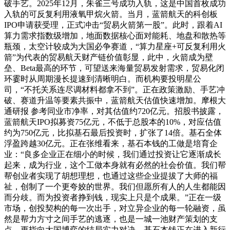
破手艺。2025年12月，朱雀三号成功入轨，这是中国首枚成功
入轨的可反复利用液氧甲烷火箭。当月，蓝箭航天的科创板
IPO申请获受理，正式冲击“贸易火箭第一股”。此时，跟着AI
算力需求指数级增加，地面数据核心面对能耗、地盘和散热等
瓶颈，太空计较成为大国必争赛道，“算力星座+可反复利用火
箭”为代表的贸易航天财产链价值彰显，此中，火箭成为壁
垒、Beta最高的环节，可望送来海量贸易发射需求，贸易化闭
环霎时从周期漫长提速到清晰明白。而机构要投明星公
司，“不托关系连尽调材料都拿不到”。正在政策激励、手艺冲
破、赛道升温等要素共振中，蓝箭航天估值快速增加。摩根大
通研报 参考同业市净率，对其估值约720亿元。招股书披露，
蓝箭航天IPO拟募资75亿元，不低于总股本的10%，对应估值
约为750亿元，比拟基石最后投资时，扩张了14倍。基石全体
浮盈跨越30亿元。正在张维看来，基石本钱的工做是培育企
业：“良多企业正在细小的时候，我们通过投资让它逐渐成长
起来，成为行业，这个工做本身就有必然的社会价值。我们帮
帮创业者实现了胡想理想，也通过这些企业提拔了大师的福
祉，创制了一个更夸姣的世界。我们但愿所有人的人生都能因
而分歧。而为投资者挣到钱，现实上只是个成果。”正在一级
市场，创投契构的每一次出手，对立异企业的每一轮融资，虽
然是帮力方寸之间手艺的逃逐，也是一城一池财产策划的支
点，更指向大国博弈的结局实力对决。基石本钱正在进入新行