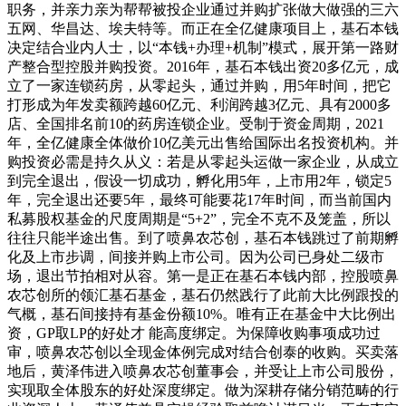
职务，并亲力亲为帮帮被投企业通过并购扩张做大做强的三六
五网、华昌达、埃夫特等。而正在全亿健康项目上，基石本钱
决定结合业内人士，以“本钱+办理+机制”模式，展开第一路财
产整合型控股并购投资。2016年，基石本钱出资20多亿元，成
立了一家连锁药房，从零起头，通过并购，用5年时间，把它
打形成为年发卖额跨越60亿元、利润跨越3亿元、具有2000多
店、全国排名前10的药房连锁企业。受制于资金周期，2021
年，全亿健康全体做价10亿美元出售给国际出名投资机构。并
购投资必需是持久从义：若是从零起头运做一家企业，从成立
到完全退出，假设一切成功，孵化用5年，上市用2年，锁定5
年，完全退出还要5年，最终可能要花17年时间，而当前国内
私募股权基金的尺度周期是“5+2”，完全不克不及笼盖，所以
往往只能半途出售。到了喷鼻农芯创，基石本钱跳过了前期孵
化及上市步调，间接并购上市公司。因为公司已身处二级市
场，退出节拍相对从容。第一是正在基石本钱内部，控股喷鼻
农芯创所的领汇基石基金，基石仍然践行了此前大比例跟投的
气概，基石间接持有基金份额10%。唯有正在基金中大比例出
资，GP取LP的好处才 能高度绑定。为保障收购事项成功过
审，喷鼻农芯创以全现金体例完成对结合创泰的收购。买卖落
地后，黄泽伟进入喷鼻农芯创董事会，并受让上市公司股份，
实现取全体股东的好处深度绑定。做为深耕存储分销范畴的行