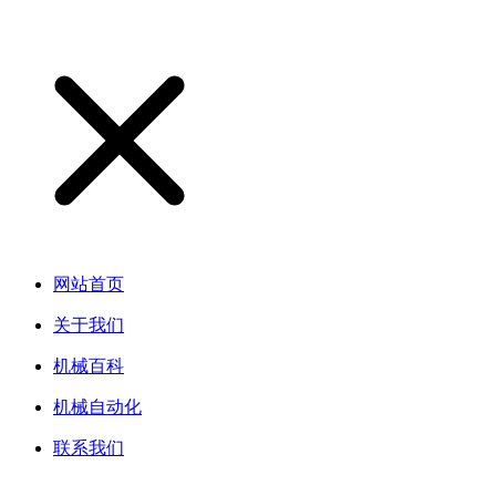
网站首页
关于我们
机械百科
机械自动化
联系我们