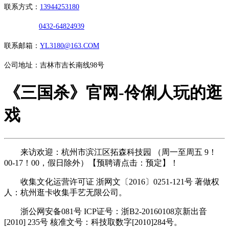
联系方式：
13944253180
0432-64824939
联系邮箱：
YL3180@163.COM
公司地址：吉林市吉长南线98号
《三国杀》官网-伶俐人玩的逛
戏
来访欢迎：杭州市滨江区拓森科技园 （周一至周五 9！
00-17！00，假日除外）【预聘请点击：预定】！
收集文化运营许可证 浙网文〔2016〕0251-121号 著做权
人：杭州逛卡收集手艺无限公司。
浙公网安备081号 ICP证号：浙B2-20160108京新出音
[2010] 235号 核准文号：科技取数字[2010]284号。