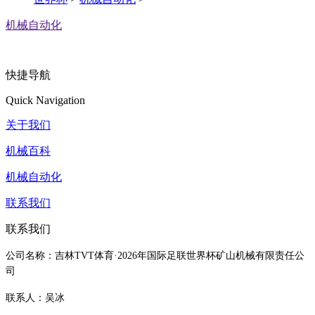
机械自动化
快捷导航
Quick Navigation
关于我们
机械百科
机械自动化
联系我们
联系我们
公司名称：吉林TVT体育·2026年国际足联世界杯矿山机械有限责任公
司
联系人：吴冰