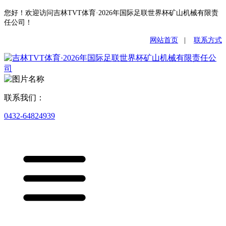
您好！欢迎访问吉林TVT体育·2026年国际足联世界杯矿山机械有限责
任公司！
网站首页
|
联系方式
联系我们：
0432-64824939