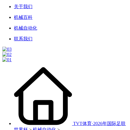
关于我们
机械百科
机械自动化
联系我们
TVT体育·2026年国际足联
世界杯
>
机械自动化
>