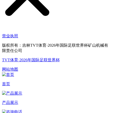
营业执照
版权所有：吉林TVT体育·2026年国际足联世界杯矿山机械有
限责任公司
TVT体育·2026年国际足联世界杯
网站地图
首页
产品展示