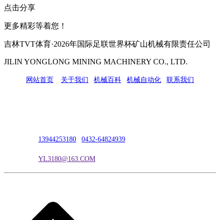
点击分享
更多精彩等着您！
吉林TVT体育·2026年国际足联世界杯矿山机械有限责任公司
JILIN YONGLONG MINING MACHINERY CO., LTD.
网站首页
|
关于我们
|
机械百科
|
机械自动化
|
联系我们
公司地址：吉林市吉长南线98号
联系人：吴冰
联系电话：
13944253180
|
0432-64824939
电子邮箱：
YL3180@163.COM