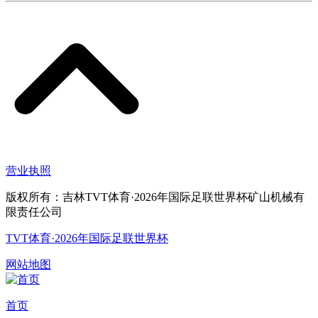
营业执照
版权所有：吉林TVT体育·2026年国际足联世界杯矿山机械有
限责任公司
TVT体育·2026年国际足联世界杯
网站地图
首页