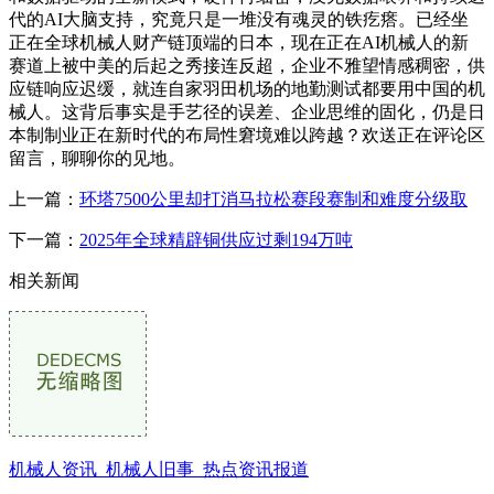
代的AI大脑支持，究竟只是一堆没有魂灵的铁疙瘩。已经坐
正在全球机械人财产链顶端的日本，现在正在AI机械人的新
赛道上被中美的后起之秀接连反超，企业不雅望情感稠密，供
应链响应迟缓，就连自家羽田机场的地勤测试都要用中国的机
械人。这背后事实是手艺径的误差、企业思维的固化，仍是日
本制制业正在新时代的布局性窘境难以跨越？欢送正在评论区
留言，聊聊你的见地。
上一篇：
环塔7500公里却打消马拉松赛段赛制和难度分级取
下一篇：
2025年全球精辟铜供应过剩194万吨
相关新闻
机械人资讯_机械人旧事_热点资讯报道