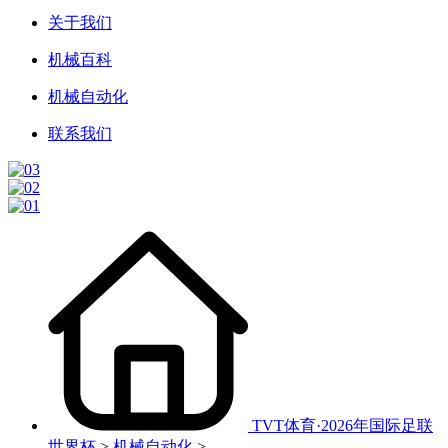
关于我们
机械百科
机械自动化
联系我们
TVT体育·2026年国际足联
世界杯
>
机械自动化
>