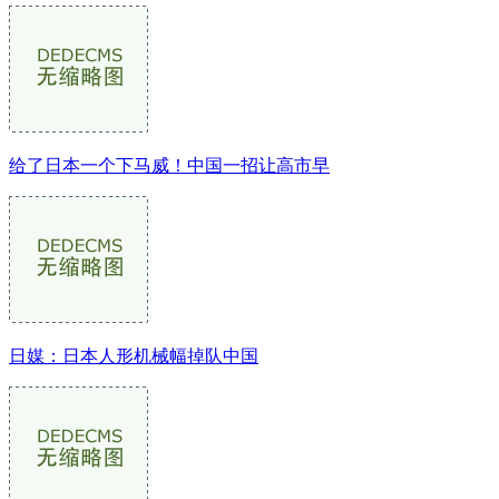
给了日本一个下马威！中国一招让高市早
日媒：日本人形机械幅掉队中国