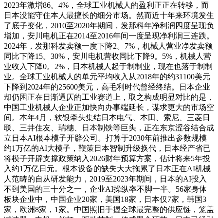
2023年激增86。4%，全球工业机械人的盈利正正在转移，而
日本没能守住本人最擅长的细分市场。然而近十年来环境发生
了底子变化，2010至2020年期间，发那科年净利润四度呈现负
增加，安川电机正在2014至2016年间一度呈现净利润三连跌。
2024年，发那科发卖额一度下降2。7%，机械人营业净发卖额
同比下降15。30%，安川电机营收同比下降9。5%，机械人营
业收入下降0。2%，日本机械人起于制制业，现在也落于制制
业。全球工业机械人的单元平均收入从2018年的约31100美元
下降到2024年的25600美元，高毛利时代曾经终结。日本企业
却仍困正在日渐逼仄的工业赛道上，取之构成明显对比的是，
中国工业机械人企业正加快向办事端延长，谋求更大的市场空
间。本年4月，软银牵头集结日本电气、本田、索尼、三菱日
联、三井住友、瑞穗、日本制铁等巨头，正在东京涩谷结合成
立日本AI根本模子开辟公司。打算于2030年前推出参数规模
约1万亿的AI大模子，鞭策日本智制升级换代，日本经产省已
将模子开辟支撑政策纳入2026财年预算方案，估计将来5年投
入约1万亿日元。根本设备的缺失大大拖累了日本正在AI机械
人范畴的自从研发能力，2019至2023年期间，日本的AI投入
不到美国的三十分之一，企业AI操纵率不脚一半。56家身体
板块企业中，中国企业20家，美国18家，日本仅7家，韩国3
家，欧洲8家，1家。中国照旧手握全球最完整的供应链，笼盖