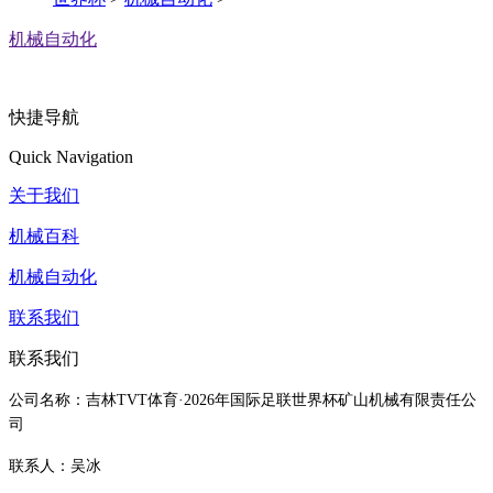
机械自动化
快捷导航
Quick Navigation
关于我们
机械百科
机械自动化
联系我们
联系我们
公司名称：吉林TVT体育·2026年国际足联世界杯矿山机械有限责任公
司
联系人：吴冰