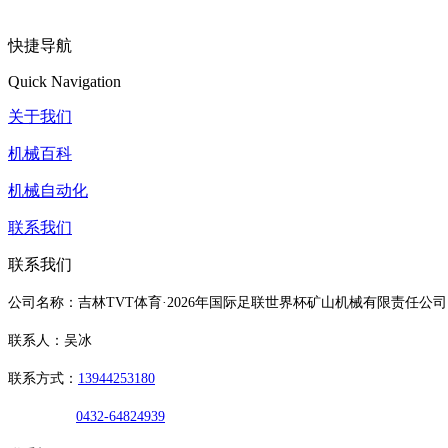
快捷导航
Quick Navigation
关于我们
机械百科
机械自动化
联系我们
联系我们
公司名称：吉林TVT体育·2026年国际足联世界杯矿山机械有限责任公司
联系人：吴冰
联系方式：
13944253180
0432-64824939