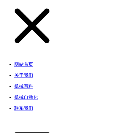
网站首页
关于我们
机械百科
机械自动化
联系我们