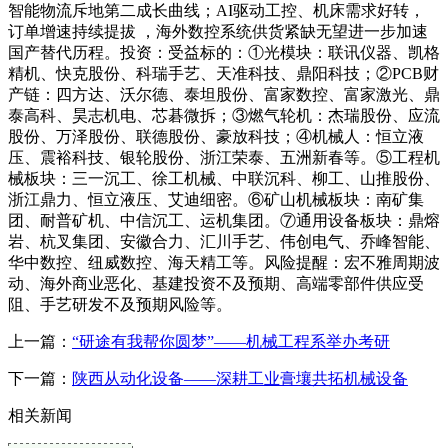
智能物流斥地第二成长曲线；AI驱动工控、机床需求好转，
订单增速持续提拔 ，海外数控系统供货紧缺无望进一步加速
国产替代历程。投资：受益标的：①光模块：联讯仪器、凯格
精机、快克股份、科瑞手艺、天准科技、鼎阳科技；②PCB财
产链：四方达、沃尔德、泰坦股份、富家数控、富家激光、鼎
泰高科、昊志机电、芯碁微拆；③燃气轮机：杰瑞股份、应流
股份、万泽股份、联德股份、豪放科技；④机械人：恒立液
压、震裕科技、银轮股份、浙江荣泰、五洲新春等。⑤工程机
械板块：三一沉工、徐工机械、中联沉科、柳工、山推股份、
浙江鼎力、恒立液压、艾迪细密。⑥矿山机械板块：南矿集
团、耐普矿机、中信沉工、运机集团。⑦通用设备板块：鼎熔
岩、杭叉集团、安徽合力、汇川手艺、伟创电气、乔峰智能、
华中数控、纽威数控、海天精工等。风险提醒：宏不雅周期波
动、海外商业恶化、基建投资不及预期、高端零部件供应受
阻、手艺研发不及预期风险等。
上一篇：
“研途有我帮你圆梦”——机械工程系举办考研
下一篇：
陕西从动化设备——深耕工业膏壤共拓机械设备
相关新闻