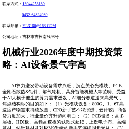
联系方式：
13944253180
0432-64824939
联系邮箱：
YL3180@163.COM
公司地址：吉林市吉长南线98号
机械行业2026年度中期投资策
略：AI设备景气宇高
AI算力迸发带动设备需求兴旺，沉点关心光模块、PCB、
金刚石散热&钻针、燃气轮机、具身智能机械人等范畴。受益
于AI大模子催生的算力需求迸发，AI细分赛道送来高景气，
焦点结构标的目的如下：（1）光模块设备：800G、1。6T高
速度产物需求持续放量，CPO新手艺不竭演进，云计较厂商备
货力度加大，行业量价齐升趋向明白；（2）PCB设备：高多
层板、HDI板、高频高速板紧缺款式延续，上逛电子布、高端
基材、钻针耗材及对应M9升级的新手艺连续同步受益；（3）