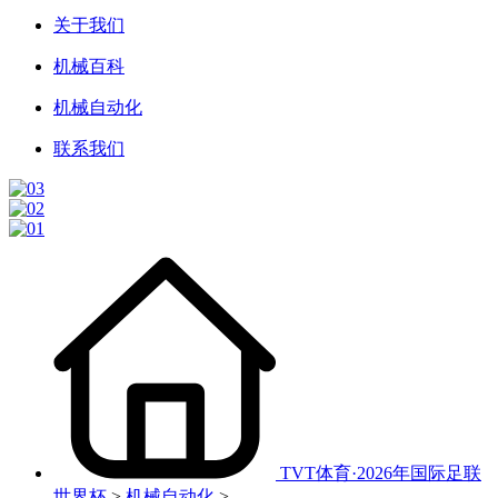
关于我们
机械百科
机械自动化
联系我们
TVT体育·2026年国际足联
世界杯
>
机械自动化
>