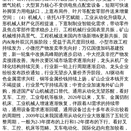
燃气轮机：大型算力核心不变供电焦点配套设备，短期可快速
补脚算力用电缺口，上逛布局件、叶片等配套零部件送来增量
空间；（4）机械人：依托AI手艺赋能，工业从动化升级取人
形机械人财产化历程提速，下逛制制业智能化需求，带动零件
及焦点零部件需求稳步上行。工程机械行业国表里共振，矿山
机械维持高景气。工程机械送来国内市场新增&更新共振、国
内&海外双沉共振阶段；受益于高尺度田扶植、小型市政工程
持续发力，小微挖产物发卖率先向好；万亿国债加码基建投
资，新一轮集中改换高峰期的逐步启动，中大挖及非挖产物发
卖接踵改善。海外次要区域市场需求逐渐向好，龙头从机厂全
球化结构持续完美，行业新一轮上行周期逐渐启动。龙头企业
纷纷发布跌价通知，行业无望步入量价齐升阶段。AI驱动有
色金属需求兴旺，铜等金属价钱持续上扬，矿山企业本钱开支
不竭提拔，行业景气宇持续高涨；中资企业加速海外矿山并
购，推进国产矿山机械进口替代。通用从动化无望苏醒，看好
叉车、工控、工业母机等板块。2026年以来，叉车、金属切削
机床、工业机械人增速逐渐恢复，伴跟着AI需求的持续带
动，通用设备需求逐渐回暖。通用设备过去十多年表示出较着
的周期性，2009年以来我国通用从动化行业大致履历了五轮完
整周期，一般为2-3年摆布的上行和1-2年摆布的下行。看好叉
车、工控、机床等范畴。叉车电动化、国际化趋向愈加较着，