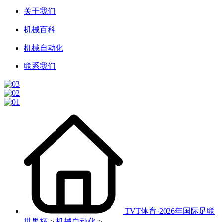
关于我们
机械百科
机械自动化
联系我们
TVT体育·2026年国际足联
世界杯
>
机械自动化
>