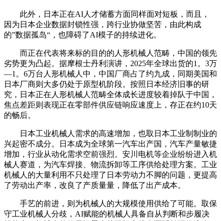
此外，日本正在AI人才储蓄方面同样面对短板，而且，
因为日本企业数据封锁性强，跨行业协做坚苦，由此构成
的”数据孤岛“，也障碍了AI模子的持续进化。
而正在代表将来标的目的的人形机械人范畴，中国的领先
劣势更为凸起。据摩根士丹利演讲，2025年全球出货的1。3万
—1。6万台人形机械人中，中国厂商占了约九成，同期美国和
日本厂商则大多仍处于原型机阶段。按照日本经济旧事的研
究，日本正在人形机械人范畴全体成长进度较着掉队于中国，
焦点差距则表现正在零部件供应链响应速度上，存正在约10天
的畅后。
日本工业机械人需求的高速增加，也取日本工业制制业的
兴起密不成分。日本成为全球第一汽车出产国，汽车产量敏捷
增加，行业从动化需求空前强烈。安川电机等企业纷纷进入机
械人赛道，为汽车焊接、物流拆卸等工序供给处理方案。工业
机械人的大量利用不只处理了日本劳动力不脚的问题，更提高
了劳动出产率，改良了产质量量，降低了出产成本。
手艺的前进，则为机械人的大规模使用供给了可能。取保
守工业机械人分歧，AI赋能的机械人具备自从判断和步履决