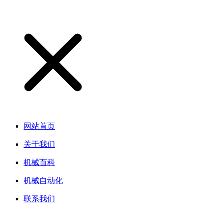
网站首页
关于我们
机械百科
机械自动化
联系我们