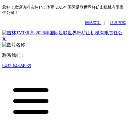
您好！欢迎访问吉林TVT体育·2026年国际足联世界杯矿山机械有限责
任公司！
网站首页
|
联系方式
联系我们：
0432-64824939