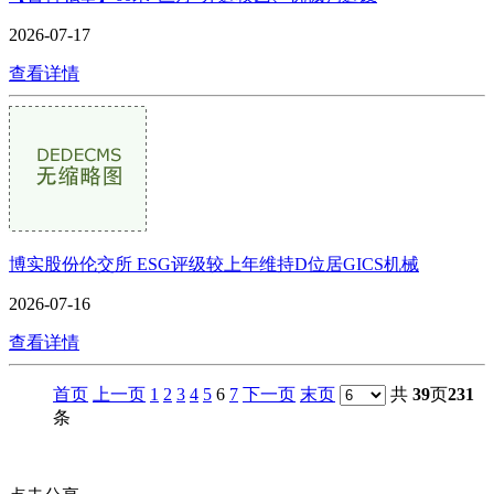
2026-07-17
查看详情
博实股份伦交所 ESG评级较上年维持D位居GICS机械
2026-07-16
查看详情
首页
上一页
1
2
3
4
5
6
7
下一页
末页
共
39
页
231
条