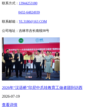
联系方式：
13944253180
0432-64824939
联系邮箱：
YL3180@163.COM
公司地址：吉林市吉长南线98号
2026年“汉语桥”印尼中爪哇教育工做者团到访西
2026-07-19
查看详情