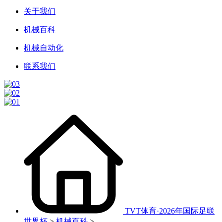
关于我们
机械百科
机械自动化
联系我们
TVT体育·2026年国际足联
世界杯
>
机械百科
>