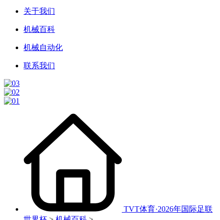
关于我们
机械百科
机械自动化
联系我们
TVT体育·2026年国际足联
世界杯
>
机械百科
>