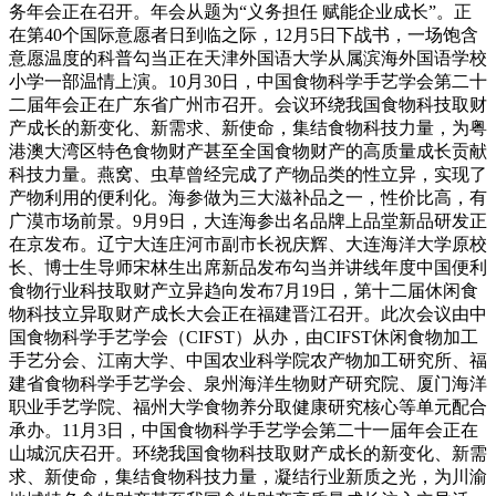
务年会正在召开。年会从题为“义务担任 赋能企业成长”。正
在第40个国际意愿者日到临之际，12月5日下战书，一场饱含
意愿温度的科普勾当正在天津外国语大学从属滨海外国语学校
小学一部温情上演。10月30日，中国食物科学手艺学会第二十
二届年会正在广东省广州市召开。会议环绕我国食物科技取财
产成长的新变化、新需求、新使命，集结食物科技力量，为粤
港澳大湾区特色食物财产甚至全国食物财产的高质量成长贡献
科技力量。燕窝、虫草曾经完成了产物品类的性立异，实现了
产物利用的便利化。海参做为三大滋补品之一，性价比高，有
广漠市场前景。9月9日，大连海参出名品牌上品堂新品研发正
在京发布。辽宁大连庄河市副市长祝庆辉、大连海洋大学原校
长、博士生导师宋林生出席新品发布勾当并讲线年度中国便利
食物行业科技取财产立异趋向发布7月19日，第十二届休闲食
物科技立异取财产成长大会正在福建晋江召开。此次会议由中
国食物科学手艺学会（CIFST）从办，由CIFST休闲食物加工
手艺分会、江南大学、中国农业科学院农产物加工研究所、福
建省食物科学手艺学会、泉州海洋生物财产研究院、厦门海洋
职业手艺学院、福州大学食物养分取健康研究核心等单元配合
承办。11月3日，中国食物科学手艺学会第二十一届年会正在
山城沉庆召开。环绕我国食物科技取财产成长的新变化、新需
求、新使命，集结食物科技力量，凝结行业新质之光，为川渝