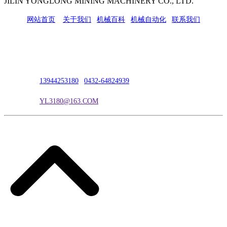
JILIN YONGLONG MINING MACHINERY CO., LTD.
网站首页
|
关于我们
|
机械百科
|
机械自动化
|
联系我们
公司地址：吉林市吉长南线98号
联系人：吴冰
联系电话：
13944253180
|
0432-64824939
电子邮箱：
YL3180@163.COM