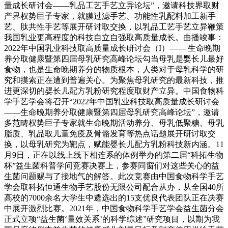
量成长研讨会——乳品工艺手艺立异论坛”，邀请科技界取财
产界权势巨子专家，就膜过滤手艺、功能性乳配料加工新手
艺、肽共性手艺等展开研讨取交换，以乳品工艺手艺立异鞭策
我国乳业更高程度的科技自立自强取高质量成长。曲播竣事：
2022年中国乳业科技取高质量成长研讨会（I）—— 生命晚期
养分取健康暨第四届母乳研究高峰论坛勾当母乳是婴长儿最好
食物，也是生命晚期养分的物质根本，人类对于母乳科学的研
究和摸索正在遭到普遍关心。为聚焦母乳研究的最新科技，推
进更深切的婴长儿配方乳粉研究程度取财产立异。中国食物科
学手艺学会将召开“2022年中国乳业科技取高质量成长研讨会
——生命晚期养分取健康暨第四届母乳研究高峰论坛”，邀请
多范畴权势巨子专家就生命晚期活动养分、母乳低聚糖、母乳
脂质、乳品取儿童免疫及骨骼发育等热点话题展开研讨取交
换，以母乳研究为靶点，赋能婴长儿配方乳粉科技新内涵。11
月9日，正在以线上线下相连系的体例举办的第二届“科拓生物
杯”益生菌科普学问竞赛决赛上，参赛同窗们对这些关心的益
生菌问题赐与了接地气的解答。此次竞赛由中国食物科学手艺
学会取科拓恒通生物手艺股份无限公司配合从办，从全国40所
高校的7000余名大学生中遴选出的15支优良代表团队正在决赛
中展开激烈比赛。2021年，中国食物科学手艺学会益生菌分会
正式立项“益生菌‘量效关系’的科学综述”研究项目，以期为我