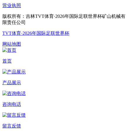
营业执照
版权所有：吉林TVT体育·2026年国际足联世界杯矿山机械有
限责任公司
TVT体育·2026年国际足联世界杯
网站地图
首页
产品展示
咨询电话
留言反馈