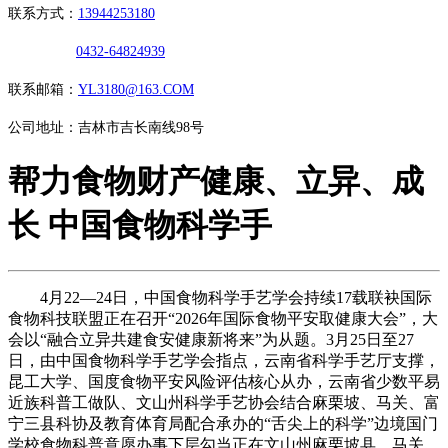
联系方式：
13944253180
0432-64824939
联系邮箱：
YL3180@163.COM
公司地址：吉林市吉长南线98号
帮力食物财产健康、立异、成
长 中国食物科学手
4月22—24日，中国食物科学手艺学会持续17载联袂国际
食物科技联盟正在召开“2026年国际食物平安取健康大会”，大
会以“融合立异共建食安健康新将来”为从题。3月25日至27
日，由中国食物科学手艺学会指点，云南省科学手艺厅支撑，
昆工大学、国度食物平安风险评估核心从办，云南省少数平易
近族科普工做队、文山州科学手艺协会结合麻栗坡、马关、富
宁三县科协及教育体育局配合承办的“舌尖上的科学”边境国门
学校食物科普意愿办事下层勾当正在文山州麻栗坡县、马关