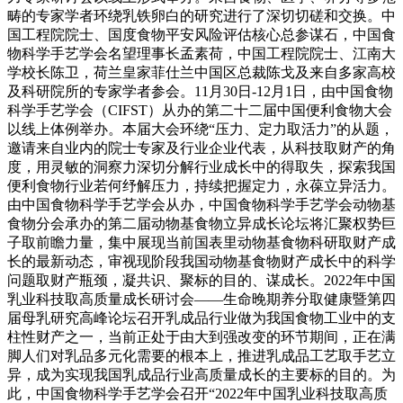
畴的专家学者环绕乳铁卵白的研究进行了深切切磋和交换。中
国工程院院士、国度食物平安风险评估核心总参谋石，中国食
物科学手艺学会名望理事长孟素荷，中国工程院院士、江南大
学校长陈卫，荷兰皇家菲仕兰中国区总裁陈戈及来自多家高校
及科研院所的专家学者参会。11月30日-12月1日，由中国食物
科学手艺学会（CIFST）从办的第二十二届中国便利食物大会
以线上体例举办。本届大会环绕“压力、定力取活力”的从题，
邀请来自业内的院士专家及行业企业代表，从科技取财产的角
度，用灵敏的洞察力深切分解行业成长中的得取失，探索我国
便利食物行业若何纾解压力，持续把握定力，永葆立异活力。
由中国食物科学手艺学会从办，中国食物科学手艺学会动物基
食物分会承办的第二届动物基食物立异成长论坛将汇聚权势巨
子取前瞻力量，集中展现当前国表里动物基食物科研取财产成
长的最新动态，审视现阶段我国动物基食物财产成长中的科学
问题取财产瓶颈，凝共识、聚标的目的、谋成长。2022年中国
乳业科技取高质量成长研讨会——生命晚期养分取健康暨第四
届母乳研究高峰论坛召开乳成品行业做为我国食物工业中的支
柱性财产之一，当前正处于由大到强改变的环节期间，正在满
脚人们对乳品多元化需要的根本上，推进乳成品工艺取手艺立
异，成为实现我国乳成品行业高质量成长的主要标的目的。为
此，中国食物科学手艺学会召开“2022年中国乳业科技取高质