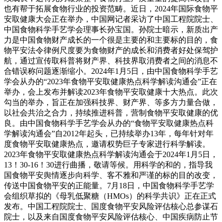
也有帮于拓展食物行业的投资范畴。近日，2024年国际食物平
安取健康大会正在举办，中国网记者采访了中国工程院院士、
中国食物科学手艺学会理事长孙宝国。孙院士暗示，新质出产
力是中国食物财产成长的一个很是主要的和主要标的目的，食
物平安法令律例尺度要为食物财产的成长和消费者好处保驾护
航，通过宣传取科普将财产界、科技界取消费者之间的消息不
合错误称问题逐渐缩小。2024年1月5日，由中国食物科学手艺
学会从办的“2023年食物平安取健康热点科学解读沟通会”正在
举办，会上发布并解读2023年食物平安取健康十大热点。此次
勾当的举办，旨正在加强科技界、财产界、等多方力量合做，
以社会共治之合力，持续推进科普，营制食物平安取健康的优
良。由中国食物科学手艺学会从办的“食物平安取健康热点科
学解读沟通会”自2012年起头，已持续举办13年，每年针对年
度食物平安取健康热点，邀请权势巨子专家进行科学解读。
2023年食物平安取健康热点科学解读沟通会于2024年1月5日，
13！30-16！30进行曲播，敬请等候。用科学的和的，指导我
国食物平安舆情逐步向科学、客不雅和严谨的标的目的改变，
传送中国食物平安的正能量。7月18日，中国食物科学手艺学
会组织草拟的《母乳低聚糖（HMOs）的科学共识》正在正式
发布。中国工程院院士、国度食物平安风险评估核心总参谋石
院士，以及来自国度食物平安风险评估核心、中国疾病防止节