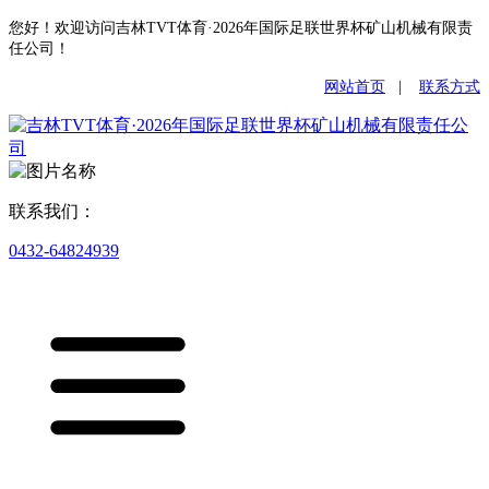
您好！欢迎访问吉林TVT体育·2026年国际足联世界杯矿山机械有限责
任公司！
网站首页
|
联系方式
联系我们：
0432-64824939