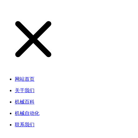
网站首页
关于我们
机械百科
机械自动化
联系我们