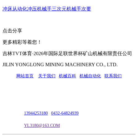
冲床从动化冲压机械手三次元机械手次要
点击分享
更多精彩等着您！
吉林TVT体育·2026年国际足联世界杯矿山机械有限责任公司
JILIN YONGLONG MINING MACHINERY CO., LTD.
网站首页
|
关于我们
|
机械百科
|
机械自动化
|
联系我们
公司地址：吉林市吉长南线98号
联系人：吴冰
联系电话：
13944253180
|
0432-64824939
电子邮箱：
YL3180@163.COM