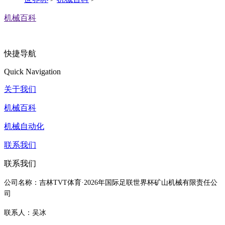
机械百科
快捷导航
Quick Navigation
关于我们
机械百科
机械自动化
联系我们
联系我们
公司名称：吉林TVT体育·2026年国际足联世界杯矿山机械有限责任公
司
联系人：吴冰