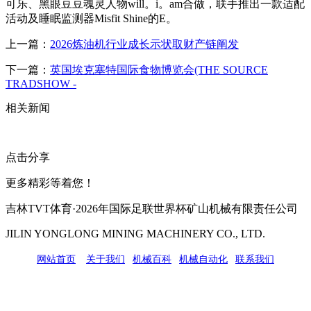
可乐、黑眼豆豆魂灵人物will。i。am合做，联手推出一款适配
活动及睡眠监测器Misfit Shine的E。
上一篇：
2026炼油机行业成长示状取财产链阐发
下一篇：
英国埃克塞特国际食物博览会(THE SOURCE
TRADSHOW -
相关新闻
点击分享
更多精彩等着您！
吉林TVT体育·2026年国际足联世界杯矿山机械有限责任公司
JILIN YONGLONG MINING MACHINERY CO., LTD.
网站首页
|
关于我们
|
机械百科
|
机械自动化
|
联系我们
公司地址：吉林市吉长南线98号