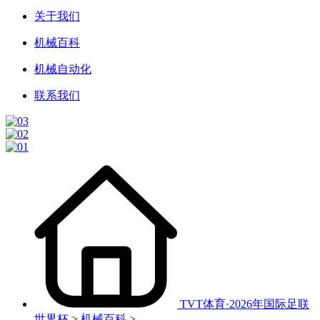
关于我们
机械百科
机械自动化
联系我们
TVT体育·2026年国际足联
世界杯
>
机械百科
>