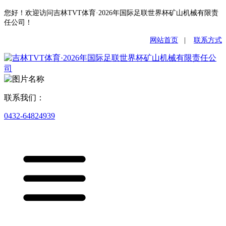
您好！欢迎访问吉林TVT体育·2026年国际足联世界杯矿山机械有限责
任公司！
网站首页
|
联系方式
联系我们：
0432-64824939