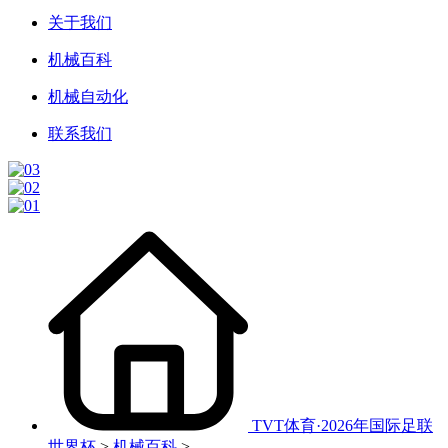
关于我们
机械百科
机械自动化
联系我们
TVT体育·2026年国际足联
世界杯
>
机械百科
>