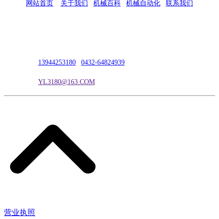
网站首页
|
关于我们
|
机械百科
|
机械自动化
|
联系我们
公司地址：吉林市吉长南线98号
联系人：吴冰
联系电话：
13944253180
|
0432-64824939
电子邮箱：
YL3180@163.COM
营业执照