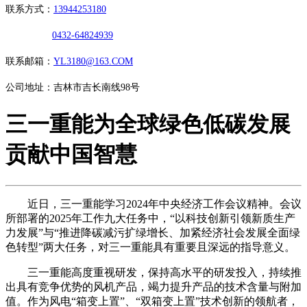
联系方式：
13944253180
0432-64824939
联系邮箱：
YL3180@163.COM
公司地址：吉林市吉长南线98号
三一重能为全球绿色低碳发展
贡献中国智慧
近日，三一重能学习2024年中央经济工作会议精神。会议
所部署的2025年工作九大任务中，“以科技创新引领新质生产
力发展”与“推进降碳减污扩绿增长、加紧经济社会发展全面绿
色转型”两大任务，对三一重能具有重要且深远的指导意义。
三一重能高度重视研发，保持高水平的研发投入，持续推
出具有竞争优势的风机产品，竭力提升产品的技术含量与附加
值。作为风电“箱变上置”、“双箱变上置”技术创新的领航者，