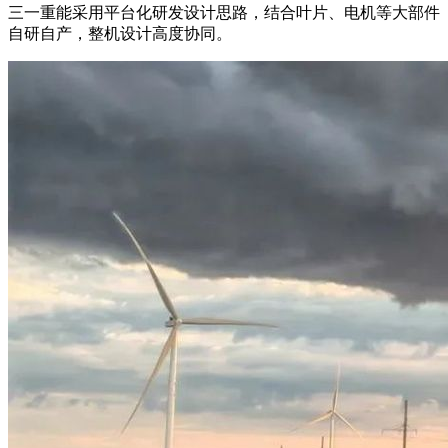
三一重能采用平台化研发设计思路，结合叶片、电机等大部件
自研自产，整机设计高度协同。