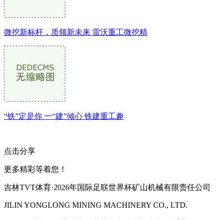
微挖新标杆，质领新未来 雷沃重工微挖精
“铁”定是你 一“建”倾心 铁建重工趣
点击分享
更多精彩等着您！
吉林TVT体育·2026年国际足联世界杯矿山机械有限责任公司
JILIN YONGLONG MINING MACHINERY CO., LTD.