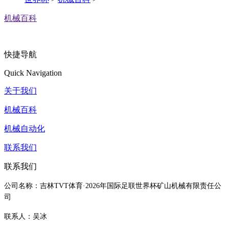
机械百科
快捷导航
Quick Navigation
关于我们
机械百科
机械自动化
联系我们
联系我们
公司名称：吉林TVT体育·2026年国际足联世界杯矿山机械有限责任公
司
联系人：吴冰