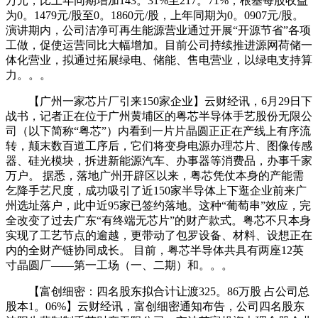
万元，比上年同期增加143。31%至217。71%；根基每股收益
为0。1479元/股至0。1860元/股，上年同期为0。0907元/股。
演讲期内，公司洁净可再生能源营业通过开展“开源节省”各项
工做，促使运营同比大幅增加。目前公司持续推进源网荷储一
体化营业，拟通过拓展绿电、储能、售电营业，以绿电支持算
力。。。
【广州一家芯片厂引来150家企业】云财经讯，6月29日下
战书，记者正在位于广州黄埔区的粤芯半导体手艺股份无限公
司（以下简称“粤芯”）内看到一片片晶圆正正在产线上有序流
转，颠末数百道工序后，它们将变身电源办理芯片、图像传感
器、硅光模块，拆进新能源汽车、办事器等消费品，办事千家
万户。 据悉，落地广州开辟区以来，粤芯凭仗本身的产能需
乞降手艺尺度，成功吸引了近150家半导体上下逛企业前来广
州选址落户，此中近95家已签约落地。这种“葡萄串”效应，完
全改变了过去广东“有终端无芯片”的财产款式。粤芯不只本身
实现了工艺节点的逾越，更带动了包罗设备、材料、设想正在
内的全财产链协同成长。 目前，粤芯半导体共具有两座12英
寸晶圆厂——第一工场（一、二期）和。。。
【富创细密：四名股东拟合计让渡325。86万股 占公司总
股本1。06%】云财经讯，富创细密通知布告，公司四名股东