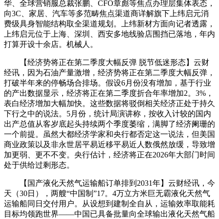
华、全球营销服总裁张鹏、CFO章彪等焦点办理层集体表态，
向3C、家居、汽车等多范畴焦点渠道商详解旗下上纬启元消
费级具身智能结构取全渠道规划。上纬新材方面向记者透露，
上纬启元位于上海、深圳、西安多地线验店围挡已落地，年内
打算开设十余店。机械人。
【经济势将正在第二季度大幅反弹 脱节低迷形态】云财
经讯，因为石油产量激增，经济势将正在第二季度大幅反弹，
打破半年来的停畅场合排场。假设6月份没有增加，基于行业
的产出数据显示，经济将正在第二季度折合年率增加2。3%，
表白经济增加大幅加快。这些数据将驳倒相关经济正处于持久
下行之中的说法。5月份，统计局演讲称，按收入计较的国内
出产总值从客岁底起头持续两个季度萎缩，满脚了经济阑珊的
一个前提。虽然大都经济学家和央行都否定这一说法，但美国
商业政策以及非永世居平易近移平易近人数俄然放缓，导致增
加更弱、更不不变。央行估计，经济将正在2026年大部门时间
处于供给过剩形态。
【国产液化天然气运输船订单排到2031年】云财经讯，今
天（30日），两艘“中国制”17。4万立方米巨无霸液化天然气
运输船同日交付用户。从设想到建制全自从，运输效率取能耗
目标均领跑世界——中国已具备批量向全球输出液化天然气船