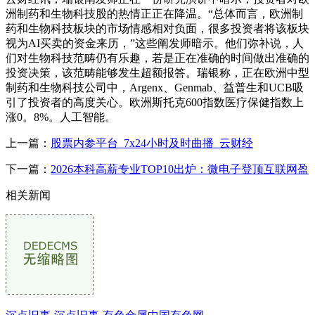
洲制药和生物科技股的热情正正在降温。“总体而言，欧洲制
药和生物科技板块的市场情感相对负面，很多投资者将该板块
视为AI买卖的资金来历，”这些阐发师暗示。他们弥补说，人
们对生物科技范畴仍有乐趣，若是正在准确的时间做出准确的
投资决策，该范畴能够发生超额报答。瑞银称，正在欧洲中型
制药和生物科技公司中，Argenx、Genmab、益普生和UCB吸
引了投资者的高度关心。欧洲斯托克600指数医疗保健指数上
涨0。8%。人工智能。
上一篇：
股票内参平台_7x24小时及时曲播_云财经
下一篇：
2026本科高薪专业TOP10出炉：微电子登顶互联网盈
相关新闻