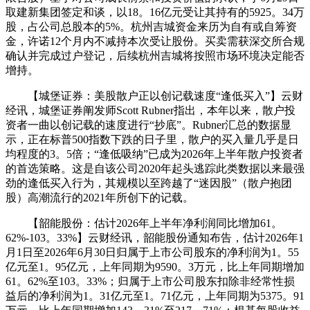
取建新集团签定和谈，以18。16亿元受让其持有的5925。34万
股，占公司总股本的5%。杭州吉城资金来历为自有或自筹资
金，许诺12个月内不减持本次受让股份。买卖需获深交所合规
确认并完成过户登记，后续杭州吉城将按照市场环境决定能否
增持。
【城堡证券：美股散户正以创记载速度“逢低买入”】云财
经讯，城堡证券阐发师Scott Rubner指出，本年以来，散户投
资者一曲以创记载的速度进行“抄底”。Rubner汇总的数据显
示，正在标普500指数下跌的日子里，散户的买入量几乎是日
均程度的3。5倍；“逢低吸纳”已成为2026年上半年散户投资者
的首选策略。这是自该公司2020年起头逃踪此类数据以来最强
劲的逢低买入行为，其规模以至跨越了“迷因股”（散户抱团
股）高潮流行的2021年所创下的记载。
【韶能股份：估计2026年上半年净利润同比增加61。
62%-103。33%】云财经讯，韶能股份通知布告，估计2026年1
月1日至2026年6月30日归属于上市公司股东的净利润为1。55
亿元至1。95亿元，上年同期为9590。3万元，比上年同期增加
61。62%至103。33%；归属于上市公司股东扣除非经常性损
益后的净利润为1。31亿元至1。71亿元，上年同期为5375。91