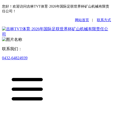
您好！欢迎访问吉林TVT体育·2026年国际足联世界杯矿山机械有限责
任公司！
网站首页
|
联系方式
联系我们：
0432-64824939