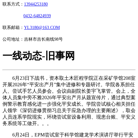
联系方式：
13944253180
0432-64824939
联系邮箱：
YL3180@163.COM
公司地址：吉林市吉长南线98号
一线动态-旧事网
6月23日下战书，资本取土木匠程学院正在采矿学馆208室
开展2026年“平安出产月”集中进修和专题研讨。学院各系担任
人、尝试手艺人员参会。会议由副院长姜宇飞掌管。会上，全
体人员集中旁不雅2026年平安出产月从题宣传片，通过典型案
例警示教育感化进一步强化平安成长。学院尝试核心相关担任
人领学《深切进修贯彻习总关于应急办理的主要阐述》，取会
人员连系学院现实，环绕尝试室设备利用、现患台账、平安义
务系统等工做开。。。
6月24日，EPM尝试室于科学馆建龙学术演讲厅举行平安