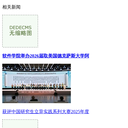
相关新闻
软件学院举办2026届取美国德克萨斯大学阿
获评中国研究生立异实践系列大赛2025年度