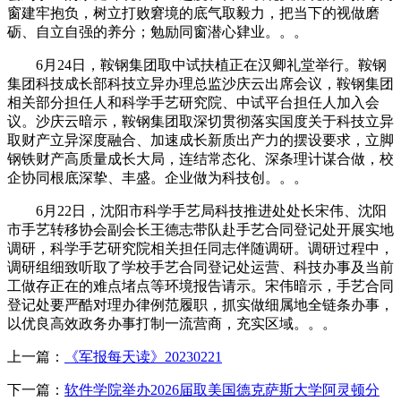
窗建牢抱负，树立打败窘境的底气取毅力，把当下的视做磨
砺、自立自强的养分；勉励同窗潜心肄业。。。
6月24日，鞍钢集团取中试扶植正在汉卿礼堂举行。鞍钢
集团科技成长部科技立异办理总监沙庆云出席会议，鞍钢集团
相关部分担任人和科学手艺研究院、中试平台担任人加入会
议。沙庆云暗示，鞍钢集团取深切贯彻落实国度关于科技立异
取财产立异深度融合、加速成长新质出产力的摆设要求，立脚
钢铁财产高质量成长大局，连结常态化、深条理计谋合做，校
企协同根底深挚、丰盛。企业做为科技创。。。
6月22日，沈阳市科学手艺局科技推进处处长宋伟、沈阳
市手艺转移协会副会长王德志带队赴手艺合同登记处开展实地
调研，科学手艺研究院相关担任同志伴随调研。调研过程中，
调研组细致听取了学校手艺合同登记处运营、科技办事及当前
工做存正在的难点堵点等环境报告请示。宋伟暗示，手艺合同
登记处要严酷对理办律例范履职，抓实做细属地全链条办事，
以优良高效政务办事打制一流营商，充实区域。。。
上一篇：
《军报每天读》20230221
下一篇：
软件学院举办2026届取美国德克萨斯大学阿灵顿分