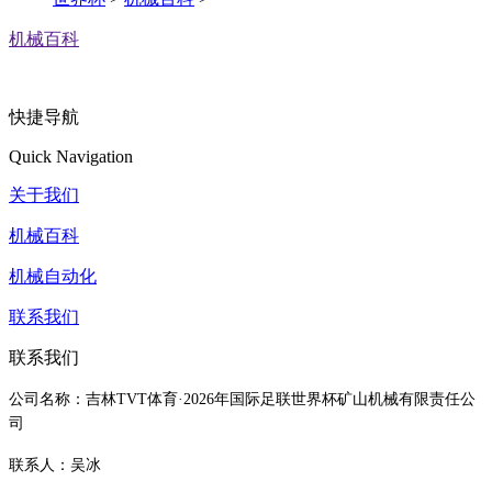
机械百科
快捷导航
Quick Navigation
关于我们
机械百科
机械自动化
联系我们
联系我们
公司名称：吉林TVT体育·2026年国际足联世界杯矿山机械有限责任公
司
联系人：吴冰