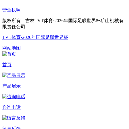
营业执照
版权所有：吉林TVT体育·2026年国际足联世界杯矿山机械有
限责任公司
TVT体育·2026年国际足联世界杯
网站地图
首页
产品展示
咨询电话
留言反馈