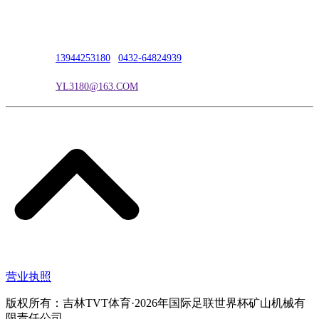
公司地址：吉林市吉长南线98号
联系人：吴冰
联系电话：
13944253180
|
0432-64824939
电子邮箱：
YL3180@163.COM
营业执照
版权所有：吉林TVT体育·2026年国际足联世界杯矿山机械有
限责任公司