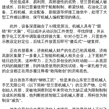
凭仗低成本、易利用、高矫捷性的劣势，登兰普机械人敏
捷成长，目前已普遍使用于船舶制制、桥梁扶植、石油化工设
备、工程机械、农业配备、新能源等焊接工做坐中，处理了大
型工件难以挪动、保守机械人编程繁琐的痛点。
此外，设备深度融合了AI视觉算法。机械人具有了“眼
睛”和“大脑”，可以或许从动识别工件类型、寻找焊缝，并从
数字化工艺库中调取最优焊接方案。针对小型工件，只需首件
示教设定好定位，后续工件放置后即可“傻瓜式”一键复焊。
正在肖朋看来，济南机械人财产的生态已初具规模。济南
高新区集聚了一多量人工智能和机械人相关企业，上下逛财产
链日趋完美。这种帮力，正为立异创业的兴旺动能——从底层
代码的频频打磨，到跨场景使用的英怯试错，每一家扎根于此
的企业都正在用步履注释着“敢闯敢创”的济南底色。
这台孜孜不倦的“钢铁工匠”，恰是来自山东登兰普机械人
手艺无限公司（以下简称“登兰普机械人”）的立异产物。公司
创始人肖朋，灵敏地洞察到近年来劳动力欠缺正成为限制制制
业成长的瓶颈，他判断抢抓智能工业机械人赛道，用科技为制
制业“减负”。