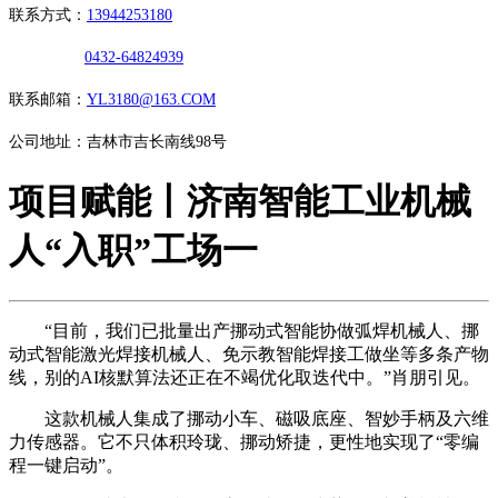
联系方式：
13944253180
0432-64824939
联系邮箱：
YL3180@163.COM
公司地址：吉林市吉长南线98号
项目赋能丨济南智能工业机械
人“入职”工场一
“目前，我们已批量出产挪动式智能协做弧焊机械人、挪
动式智能激光焊接机械人、免示教智能焊接工做坐等多条产物
线，别的AI核默算法还正在不竭优化取迭代中。”肖朋引见。
这款机械人集成了挪动小车、磁吸底座、智妙手柄及六维
力传感器。它不只体积玲珑、挪动矫捷，更性地实现了“零编
程一键启动”。