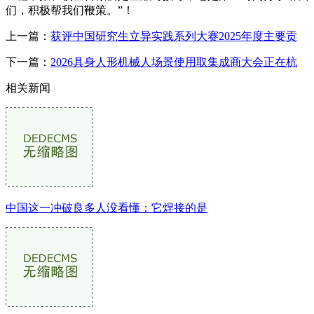
们，积极帮我们鞭策。”！
上一篇：
获评中国研究生立异实践系列大赛2025年度主要贡
下一篇：
2026具身人形机械人场景使用取集成商大会正在杭
相关新闻
中国这一冲破良多人没看懂：它焊接的是