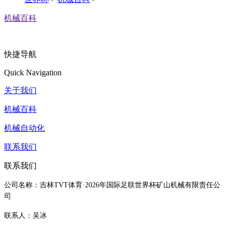
机械百科
快捷导航
Quick Navigation
关于我们
机械百科
机械自动化
联系我们
联系我们
公司名称：吉林TVT体育·2026年国际足联世界杯矿山机械有限责任公
司
联系人：吴冰