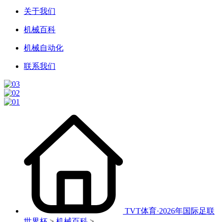
关于我们
机械百科
机械自动化
联系我们
TVT体育·2026年国际足联
世界杯
>
机械百科
>