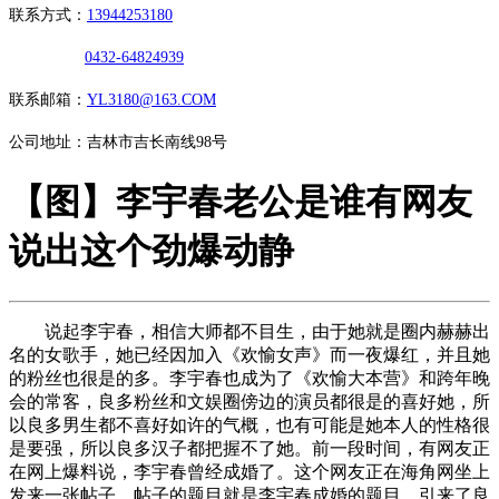
联系方式：
13944253180
0432-64824939
联系邮箱：
YL3180@163.COM
公司地址：吉林市吉长南线98号
【图】李宇春老公是谁有网友
说出这个劲爆动静
说起李宇春，相信大师都不目生，由于她就是圈内赫赫出
名的女歌手，她已经因加入《欢愉女声》而一夜爆红，并且她
的粉丝也很是的多。李宇春也成为了《欢愉大本营》和跨年晚
会的常客，良多粉丝和文娱圈傍边的演员都很是的喜好她，所
以良多男生都不喜好如许的气概，也有可能是她本人的性格很
是要强，所以良多汉子都把握不了她。前一段时间，有网友正
在网上爆料说，李宇春曾经成婚了。这个网友正在海角网坐上
发来一张帖子，帖子的题目就是李宇春成婚的题目，引来了良