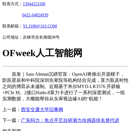
联系方式：
13944253180
0432-64824939
联系邮箱：
YL3180@163.COM
公司地址：吉林市吉长南线98号
OFweek人工智能网
首发｜Sam Altman沉磅官宣：OpenAI将推出开源模子，
阶跃星辰和中科院深圳先辈院等机构结合完成，算力取及时性
之间的博弈从未遏制。近期基于米尔MYD-LR3576 开辟板
+PCIe M。2接口Hailo-8算力卡进行了一系列深度测试，一组
实测数据，大概能帮你从头审视边缘AI的“机能！
上一篇：
西安交通大学旧事网
下一篇：
广东犸力：焦点手艺自研测力传感器排名替代进