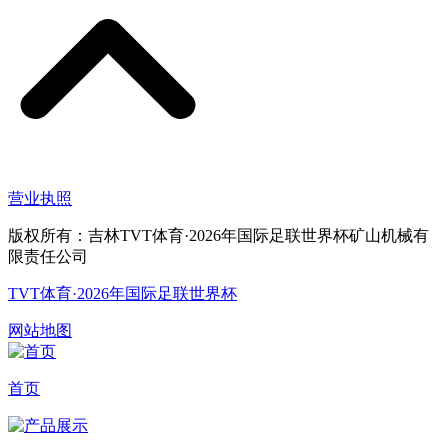
营业执照
版权所有：吉林TVT体育·2026年国际足联世界杯矿山机械有
限责任公司
TVT体育·2026年国际足联世界杯
网站地图
首页