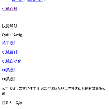
机械百科
快捷导航
Quick Navigation
关于我们
机械百科
机械自动化
联系我们
联系我们
公司名称：吉林TVT体育·2026年国际足联世界杯矿山机械有限责任公
司
联系人：吴冰