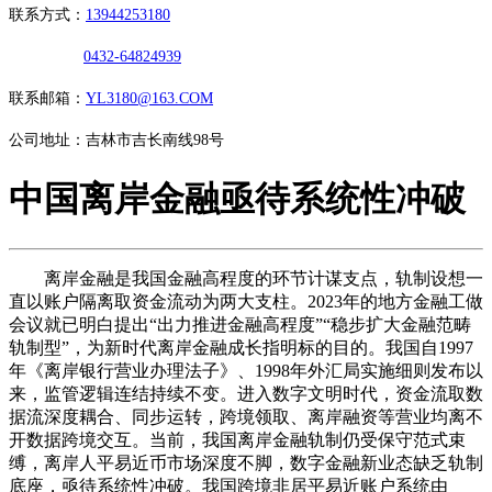
联系方式：
13944253180
0432-64824939
联系邮箱：
YL3180@163.COM
公司地址：吉林市吉长南线98号
中国离岸金融亟待系统性冲破
离岸金融是我国金融高程度的环节计谋支点，轨制设想一
直以账户隔离取资金流动为两大支柱。2023年的地方金融工做
会议就已明白提出“出力推进金融高程度”“稳步扩大金融范畴
轨制型”，为新时代离岸金融成长指明标的目的。我国自1997
年《离岸银行营业办理法子》、1998年外汇局实施细则发布以
来，监管逻辑连结持续不变。进入数字文明时代，资金流取数
据流深度耦合、同步运转，跨境领取、离岸融资等营业均离不
开数据跨境交互。当前，我国离岸金融轨制仍受保守范式束
缚，离岸人平易近币市场深度不脚，数字金融新业态缺乏轨制
底座，亟待系统性冲破。我国跨境非居平易近账户系统由