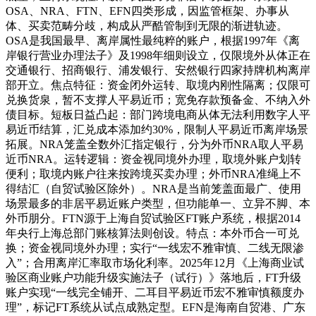
OSA、NRA、FTN、EFN四类形成，因监管框架、办事从
体、买卖范畴分歧，构成从严酷管制到无限的渐进轨迹。
OSA是我国最早、离岸属性最纯粹的账户，根据1997年《离
岸银行营业办理法子》及1998年细则设立，仅限境外从体正在
交通银行、招商银行、浦发银行、安然银行四家持牌机构离岸
部开立。焦点特征：资金闭外运转、取境内刚性隔离；仅限可
兑换货泉，暂不支撑人平易近币；宽免存款预备金、不纳入外
债目标。短板日益凸起：部门跨境电商从体无法利用数字人平
易近币结算，汇兑成本添加约30%，限制人平易近币离岸场景
拓展。NRA笼盖全数外汇指定银行，分为外币NRA取人平易
近币NRA。运转逻辑：资金视同境外办理，取境外账户划转
便利；取境内账户往来按跨境买卖办理；外币NRA准绳上不
得结汇（自贸试验区除外）。NRA是当前笼盖面最广、使用
场景最多的非居平易近账户类型，但功能单一、立异不脚、本
外币朋分。FTN源于上海自贸试验区FT账户系统，根据2014
年央行上海总部门账核算法则创设。特点：本外币合一可兑
换；资金视同境外办理；实行“一线宏不雅审慎、二线无限渗
入”；合用离岸汇率取市场化利率。2025年12月《上海商业试
验区商业账户功能升级实施法子（试行）》落地后，FT升级
账户实现“一线完全铺开、二耳目平易近币宏不雅审慎额度办
理”，标记FT系统从试点成熟定型。EFN是海南自贸港、广东