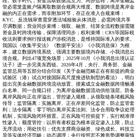
段。数字时代，资金流取数据流互为、同步运转，离岸金融监
管必需笼盖账户隔离取数据合规两大维度。数据跨境是离岸金
融的内正在需求，而非附加环节，存正在准入合规束缚：
KYC、反洗钱审查需穿透法域核验从体消息，必需跨境共享
尽调数据；营业同步束缚：领取、融资、结算全流程数据需随
资金及时跨境传输，保障清理同步；权利束缚：CRS等国际税
收法则要求例行报送账户涉税消息，是维持国际准入的要求。
我国以《收集平安法》《数据平安法》《小我消息保》为根
本，建立数据跨境系统，强调主要数据境内存储、小我消息出
境合规。列出47项宽免场景；2025年10月《小我消息出境认证
法子》进一步完美东西链。2026年4月，央行、商务部、金融
监管总局等五部分结合印发《关于金融范畴正在有前提的商业
试验区（港）试点对接国际高尺度推进轨制型的看法》，明白
提出完美金融数据跨境流动放置、摸索成立金融数据跨境畅通
白名单、同一合规口径，为离岸金融数据流动供给顶层。防备
离岸风险向正在岸溢出，管控渗入规模，从领取链条堵截风险
传导；监管隔离：实施离岸、正在岸差同化监管，防止监管套
利；法令隔离：零丁明白离岸买卖法则、法令合用取争议处理
机制，实现风险闭环措置。正在风险可控前提下，实行精准弹
性渗入：额度管控：以所有者权益为根本设定渗入上限，防止
无序流动；用处扶引：优先支撑商业融资、绿色成长、科技立
异等实体经济范畴；动态调理：央行按照宏不雅形势调整审慎