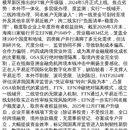
横琴新区推出的FT账户升级版，2024年5月正式上线。焦点劣
势：本外币一体化、多层级办理、度监测；实行“一线铺开、
二线跨境办理、同名账户无限渗入”；跨一线资金可划转至境
外及其他非居平易近账户；跨二线实行“负面清单+额度办
理”，额度取企业上年度所有者权益挂钩。截至2026年3月末，
海南11家银行开立EFN账户1049个，营业额4834亿元，笼盖全
球100个国度和地域。四类账户并行满脚了多元化需求，但法
则碎片化、尺度分歧一、监管协同不脚，导致轨制成本偏高、
合作力偏弱，约四成跨境营业外流，成为离岸金融规模化成长
的次要瓶颈。OSA实行绝对物理隔离，取境内资金完全切
割，正在抵御亚洲金融危机跨境本钱冲击中阐扬主要感化。但
正在人平易近币国际化取数字化布景下，缺陷较着：不支撑人
平易近币、本外币割裂、派司受限、法则陈旧。FATF2024年
评估演讲我国离岸监管从“凭证审核”转向“风险为本”，凸显
OSA轨制迭代的紧迫性。FTN、EFN冲破绝对隔离模式，成立
一线铺开、二线管住的无限渗入机制。FTN通过人平易近币二
线划转取实正在性审核实现风险闭环；EFN进一步实行同名账
户额度渗入，取所有者权益挂钩。2025年12月FT账户升级
后，企业开展本钱项下营业（除证券投资）不受投注差、全口
径跨境融资、境外放款额度，无需事前登记、存案或专户开
立，大幅提拔资金效率，标记我国离岸监管进入轨制韧性新阶