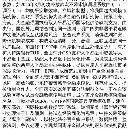
参数，如2026年3月将境外放款宏不雅审慎调理系数由0。5上
调至0。6，均衡平安取效率。立脚轨制型，将我国超大规模市
场劣势、全财产系统劣势为全球金融合作新劣势，鞭策上海、
海南、为金融强国扶植取人平易近币国际化供给轨制支持。由
央行、国度外汇局结合制定同一法则，明白四类非居平易近账
户功能鸿沟取互认跟尾尺度，整合账户系统、消弭法则冲突、
降低轨制易成本，构成定位清晰、分工合理、互联互通的同一
账户框架。加速修订1997年《离岸银行营业办理法子》，有序
扩大持牌银行范畴，全面铺开OSA账户人平易近币取数字人
平易近币营业，适配人平易近币国际化计谋，为境表里机构供
给完整的离岸人平易近币办事载体，提拔离岸人平易近币市场
深度取活力。将FT、EF账户成熟范式复制推广至全国相关自
贸试验区，全面落地“宏不雅审慎+负面清单+额度调控”模式，
以同一高效的账户系统鞭策离岸金融规模化、规范化成长，提
拔轨制合作力。全面落实2026年五部分轨制型文件，正在自贸
试验区率先试点金融数据便利出境，成立离岸金融数据跨境白
名单，自动对标DEPA、CPTPP等国际高尺度数据条目，建立
平安高效、国际接轨的数据管理系统。短期完美《离岸银行营
业办理法子》及细则，将试点经验固化为规章；中持久鞭策制
定《离岸金融法》，以特地法令明白账户系统、数据跨境、监
管法则、争议处理，实现我国离岸金融从法则跟从向法则贡献