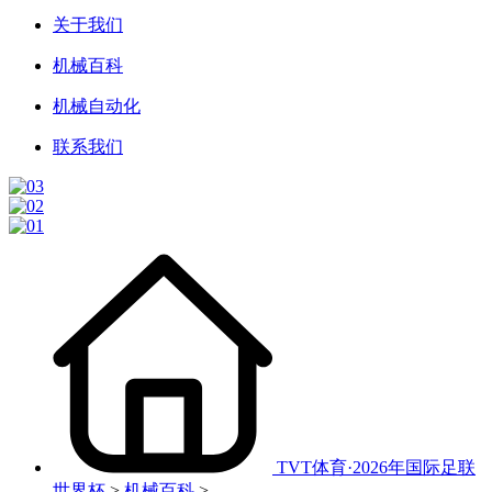
关于我们
机械百科
机械自动化
联系我们
TVT体育·2026年国际足联
世界杯
>
机械百科
>