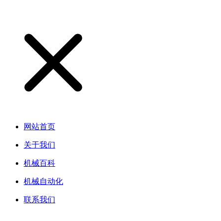
网站首页
关于我们
机械百科
机械自动化
联系我们