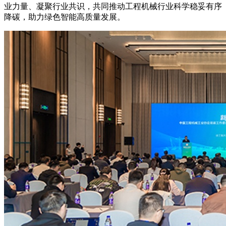
业力量、凝聚行业共识，共同推动工程机械行业科学稳妥有序
降碳，助力绿色智能高质量发展。