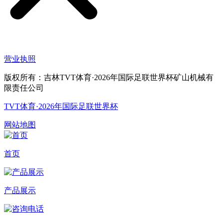
营业执照
版权所有：吉林TVT体育·2026年国际足联世界杯矿山机械有
限责任公司
TVT体育·2026年国际足联世界杯
网站地图
首页
产品展示