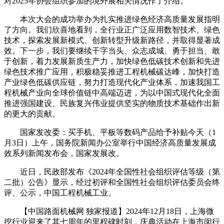
对2025年协会组织参加的境外展相关情况作了介绍。
本次大会的成功举办为扎实推进绿色经济高质量发展指明
了方向。我们欣喜地看到，全行业正广泛应用数智技术、绿色
技术，探索发展新模式、创新转型升级新路径，并取得显著成
效。下一步，我们要继续干字当头、众志成城、勇于担当、敢
于创新，着力发展新质生产力，加快绿色低碳技术创新和先进
绿色技术推广应用，积极稳妥推进工程机械碳达峰，加快打造
产业绿色低碳供应链，努力打造现代化产业体系，加速我国工
程机械产业向全球价值链中高端迈进，为以中国式现代化全面
推进强国建设、民族复兴伟业提供坚实的物质技术基础作出新
的更大的贡献。
国家发改委：买手机、平板等数码产品给予补贴今天（1
月3日）上午，国务院新闻办公室举行中国经济高质量发展成
效系列新闻发布会，国家发展改。
近日，民政部发布《2024年全国性社会组织评估等级（第
二批）公告》显示，经过初评和全国性社会组织评估委员会终
评、公示，中国工程机械工业。
【中国路面机械网 独家报道】2024年12月18日，上海微
挖行业迎来了其七周年的里程碑时刻，庆典活动在上海市闵行