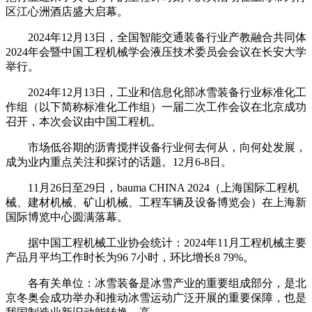
区江心洲酒店盛大启幕。
2024年12月13日，全国智能交通装备行业产教融合共同体
2024年会暨中国工程机械学会液压技术委员会会议在长安大学
举行。
2024年12月13日，工业和信息化部冰雪装备行业标准化工
作组（以下简称标准化工作组）一届二次工作会议在北京成功
召开，本次会议由中国工程机。
市场低谷期的沥青搅拌设备行业何去何从，向何处发展，
成为业内重点关注和探讨的话题。12月6-8日。
11月26日至29日，bauma CHINA 2024（上海国际工程机
械、建材机械、矿山机械、工程车辆及设备博览会）在上海新
国际博览中心圆满落幕。
据中国工程机械工业协会统计：2024年11月工程机械主要
产品月平均工作时长为96 7小时，环比增长8 79%。
各有关单位：冰雪装备是冰雪产业的重要组成部分，是北
京冬奥会成功举办和推动冰雪运动广泛开展的重要保障，也是