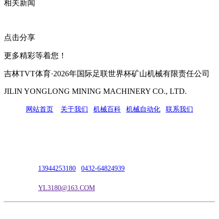
相关新闻
点击分享
更多精彩等着您！
吉林TVT体育·2026年国际足联世界杯矿山机械有限责任公司
JILIN YONGLONG MINING MACHINERY CO., LTD.
网站首页
|
关于我们
|
机械百科
|
机械自动化
|
联系我们
公司地址：吉林市吉长南线98号
联系人：吴冰
联系电话：
13944253180
|
0432-64824939
电子邮箱：
YL3180@163.COM