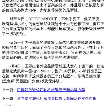
立场进行消费，特别是智妙手机换机周期拉长之后，消费者不
只仅敌手机的耐用性提出了更高的要求，并且最好是以最划算
的价钱采办到大内存、大续航等劣势的最新机。
时至今日，OPPOFindN3来了，它似乎变了，但又没变。
没有延续小尺寸的设想虽然让我这个十大哥粉很可惜，但它正
在分量没有添加的根本上，却能让屏幕变大、影像升级以至带
了一股稠密的。
做为一个国平易近的IP抽象，海尔兄弟能够说是诸多80、
90后的童年回忆，而除了不少人熟知的动画片外，正在上个月
的时候它们推出了首款儿童智妙手表K1，旨正在为泛博儿童
供给贴心的，促进家长和孩子之间的沟通和信。
7月4日，国际出名外设品牌雷柏正式发布了旗下的一款轻
量级逛戏鼠标—雷柏VT9PRO，售价199元起。小编我也是正
在第一时间拿到了这款设备的三个分歧版本，别离是幽魂版
(黑色)和无极版(口角色)以及无烬版(。
上一篇：
口碑好的诚信四轴机械臂供应商品牌力荐
下一篇：
莞立式注塑机厂家质量口碑：车间从任实金白银