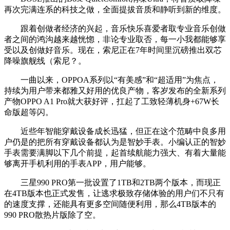
再次完满连系的科技之做，全面提拔音质和静听到新的维度。
跟着创做者经济的兴起，音乐快乐喜爱者取专业音乐创做
者之间的鸿沟越来越恍惚，非论专业取否，每一小我都能够享
受以及创做好音乐。现在，索尼正在7年时间里沉磅推出双芯
降噪旗舰线（索尼？。
一曲以来，OPPOA系列以“有美感”和“超适用”为焦点，
持续为用户带来都雅又好用的优良产物，客岁发布的全新系列
产物OPPO A1 Pro就大获好评，扛起了工致轻薄机身+67W长
命版超等闪。
近些年智能穿戴设备成长迅猛，但正在这个范畴中良多用
户仍是的把所有穿戴设备都认为是智妙手表。小编认正的智妙
手表需要满脚以下几个前提，起首续航能力强大、有着大量能
够离开手机利用的手表APP，用户能够。
三星990 PRO第一批设置了1TB和2TB两个版本，而现正
在4TB版本也正式发售，让逃求极致存储体验的用户们不只有
的速度支撑，还能具有更多空间随便利用，那么4TB版本的
990 PRO散热片版除了空。