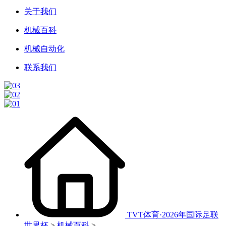
关于我们
机械百科
机械自动化
联系我们
TVT体育·2026年国际足联
世界杯
>
机械百科
>