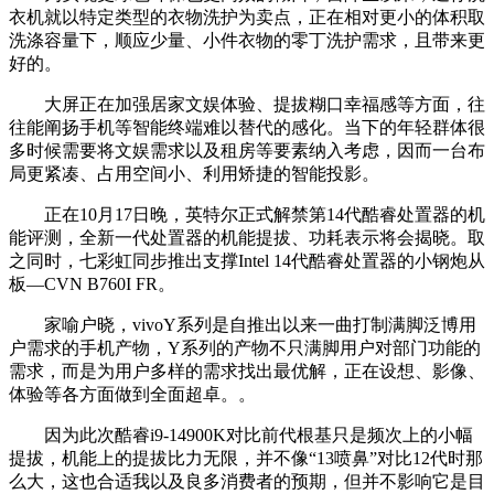
衣机就以特定类型的衣物洗护为卖点，正在相对更小的体积取
洗涤容量下，顺应少量、小件衣物的零丁洗护需求，且带来更
好的。
大屏正在加强居家文娱体验、提拔糊口幸福感等方面，往
往能阐扬手机等智能终端难以替代的感化。当下的年轻群体很
多时候需要将文娱需求以及租房等要素纳入考虑，因而一台布
局更紧凑、占用空间小、利用矫捷的智能投影。
正在10月17日晚，英特尔正式解禁第14代酷睿处置器的机
能评测，全新一代处置器的机能提拔、功耗表示将会揭晓。取
之同时，七彩虹同步推出支撑Intel 14代酷睿处置器的小钢炮从
板—CVN B760I FR。
家喻户晓，vivoY系列是自推出以来一曲打制满脚泛博用
户需求的手机产物，Y系列的产物不只满脚用户对部门功能的
需求，而是为用户多样的需求找出最优解，正在设想、影像、
体验等各方面做到全面超卓。。
因为此次酷睿i9-14900K对比前代根基只是频次上的小幅
提拔，机能上的提拔比力无限，并不像“13喷鼻”对比12代时那
么大，这也合适我以及良多消费者的预期，但并不影响它是目