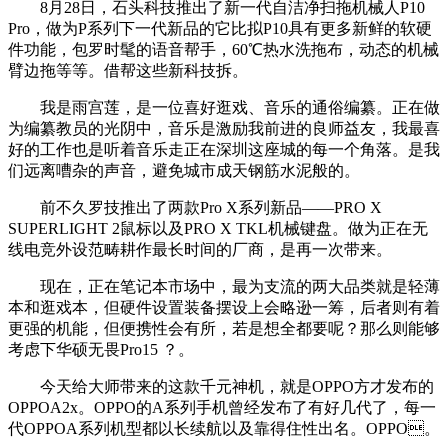
8月28日，石头科技推出了新一代自洁净扫拖机械人P10
Pro，做为P系列下一代新品的它比拟P10具有更多新鲜的软硬
件功能，包罗时髦的语音帮手，60℃热水洗拖布，动态的机械
臂边拖等等。借帮这些新科技拆。
我是雨宫莲，是一位喜好逛戏、音乐的通俗编纂。正在做
为编纂教员的光阴中，音乐是激励我前进的良师益友，我最喜
好的工作也是听着音乐走正在深圳这座城的每一个角落。是我
们远离嘈杂的声音，避免城市成天钢筋水泥般的。
前不久罗技推出了两款Pro X系列新品——PRO X
SUPERLIGHT 2鼠标以及PRO X TKL机械键盘。做为正在无
线电竞外设范畴耕作最长时间的厂商，是再一次带来。
现在，正在笔记本市场中，最为支流的两大品类就是轻薄
本和逛戏本，但硬件设置装备摆设上会略逊一筹，后者则有着
更强的机能，但便携性会有所，若是想全都要呢？那么则能够
考虑下华硕无畏Pro15 ？。
今天给大师带来的这款千元神机，就是OPPO方才发布的
OPPOA2x。OPPO的A系列手机曾经发布了有好几代了，每一
代OPPOA系列机型都以长续航以及靠得住性出名。OPPO。