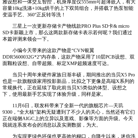
雅设想和一体交互智控，机身厚度仅555mm可超薄嵌入，有大
容量10kg洗涤+10kg烘干的上下双筒组合，并搭载了热泵智能
变温手艺、360°正反转等洗！
三星上一次更新存储卡产物线款PRO Plus SD卡& micro
SD卡新颖上市，那么这两款新存储卡表示若何呢？我们通过
本篇评测来领会一下。
小编今天带来的这款产物是“CVN银翼
DDR5600032G*2”内存条，这款产物采用了10层PCB设想、双
面颗粒设想、自带超频、标定XMP超频速度可达。
当贝十周年来硬件家族日渐丰硕，期间推出的当贝X5 Pro
也是一款旗舰级家用投影新品，比拟之下更像是高端X系列的
常规换代，正在延续了取此前当贝X5类似的体型、设想之
下，使用最新手艺实现了体验升级，同样是家。
11月6日，联发科带来了全新一代的旗舰芯片—天玑
9300，“全大核”架构无疑遭到了不少人的关心，当然还有它们
正在端侧AIGC上的立异以及逛戏、影像等方面的升级。今天
我就连系发布会的消息以及实测数据，为大。
为实现更绿色环保也更高效的糊口，自降生以来，迷你洗