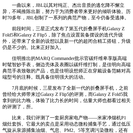
一曲以来，JBL以其对纯正、杰出音质的逃乞降不懈立
异，不竭推陈出新，努力于为消费者带来更好的倾听体验。历
时70多年，JBL创制了一系列的典范产物，至今仍备受逃捧。
前段时间，三星正式发布了第五代折叠屏手机Galaxy Z
Fold5和Galaxy Z Flip5，除了焦点设置装备摆设的迭代升级
外，还带来了全新的设想以及新一代的超闭合精工搭钮，升级
仍是不少的。比来正好加入。
佳明推出的MARQ Commander批示官碳纤维卑享版高端
时髦智妙手表，侧边壳体及表圈以碳纤维打制，是佳明向高端
典范手表致敬的产品，也是佳明设想师正在穿戴设备范畴对高
端型号的注释。既具备佳明强大的活动。
7月底的时候，三星发布了全新一代的折叠屏手机，之前
曾经给大师带来过Galaxy Z Flip5的评测，而Galaxy Z Fold5我
拿到的比力晚，体验了比力长的时间，估量大师也都看过相关
的评测了，所。
比来，我们评测了一套厨房家电产物——米家净烟机P1
烟灶套拆。它最大的卖点是采用动态微粒捕集手艺，通过低压
气旋从泉源捕集油烟、气息、PM2。5等烹调污染微粒，还有