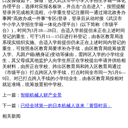
口及操做如下。操做：进入武汉市中小学入学招生学籍一体化
办理平台，选择对应报名板块，并点击“点击进入”，按照提醒
登录并完成相关流程。小学重生登记注册同一通过湖北政务办
事网“高效办成一件事”专区(登录，登录后从动对接《武汉市
中小学入学招生学籍一体化办理平台》(以下简称《市级平
台》)，时间为3月18—28日。合适入学前提但未正在上述时间
登记的重生，可于5月11—15日进行补登记，由各区教育局连
系现实组织实施。合适入学前提但仍未正在上述时间内登记的
重生，可按照各区教育局要求补办手续，由区教育局统筹放置
入学。凡因户籍(栖身证)变动等缘由，需跨区入学的小学结业
生，其父母或其他监护人向学生所正在学校提出申请并供给相
关材料，由所正在学校、跨出区教育局和跨入区教育局通过
《市级平台》打点跨区入学手续，打点时间全市同一为5月6—
9日。对已打点跨入手续的小学结业生，由各区教育局按相对
就近准绳，统筹放置初中学校。
上一篇：
智能机械人财产全景
下一篇：
已经全球第一的日本机械人送来「黄昏时辰」
相关新闻