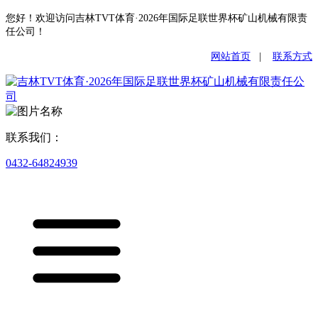
您好！欢迎访问吉林TVT体育·2026年国际足联世界杯矿山机械有限责
任公司！
网站首页
|
联系方式
联系我们：
0432-64824939