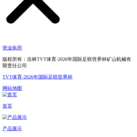
营业执照
版权所有：吉林TVT体育·2026年国际足联世界杯矿山机械有
限责任公司
TVT体育·2026年国际足联世界杯
网站地图
首页
产品展示